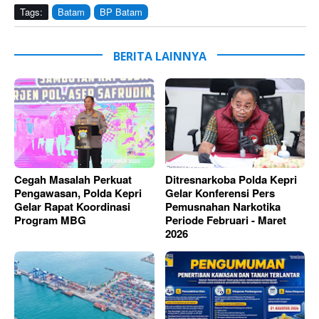
Tags:
Batam
BP Batam
BERITA LAINNYA
Cegah Masalah Perkuat
Ditresnarkoba Polda Kepri
Pengawasan, Polda Kepri
Gelar Konferensi Pers
Gelar Rapat Koordinasi
Pemusnahan Narkotika
Program MBG
Periode Februari - Maret
2026