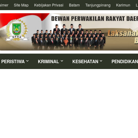
aimer
Site Map
Kebijakan Privasi
Batam
Tanjungpinang
Karimun
L
PERISTIWA
KRIMINAL
KESEHATAN
PENDIDIKAN