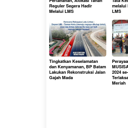
Pertanahan, Alokasi Tanah
Tata Ke
Reguler Segera Hadir
melalui
Melalui LMS
LMS
Tingkatkan Keselamatan
Perayaa
dan Kenyamanan, BP Batam
MUSISA
Lakukan Rekonstruksi Jalan
2024 se
Gajah Mada
Terlaks
Meriah