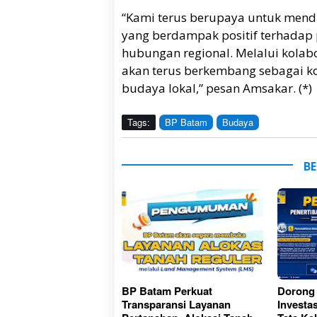
“Kami terus berupaya untuk mend
yang berdampak positif terhadap 
hubungan regional. Melalui kolabo
akan terus berkembang sebagai ko
budaya lokal,” pesan Amsakar. (*)
Tags:
BP Batam
Budaya
BE
BP Batam Perkuat
Dorong 
Transparansi Layanan
Investa