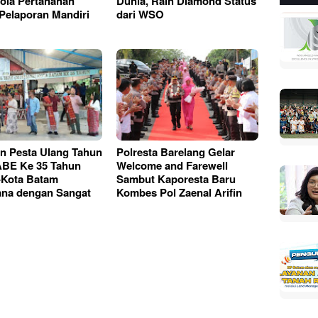
lola Pertanahan
Dunia, Raih Diamond Status
 Pelaporan Mandiri
dari WSO
n Pesta Ulang Tahun
Polresta Barelang Gelar
BE Ke 35 Tahun
Welcome and Farewell
-Kota Batam
Sambut Kaporesta Baru
ana dengan Sangat
Kombes Pol Zaenal Arifin