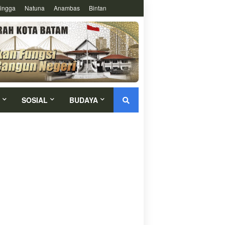
ingga
Natuna
Anambas
Bintan
SOSIAL
BUDAYA