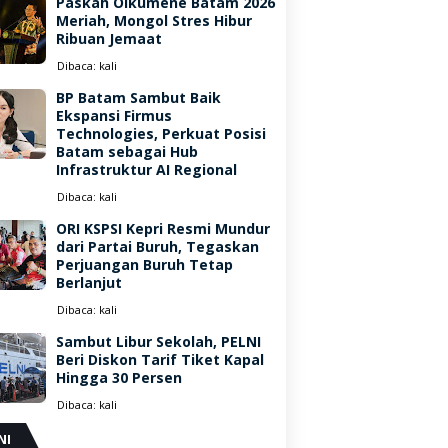
Paskah Oikumene Batam 2026
Meriah, Mongol Stres Hibur
Ribuan Jemaat
Dibaca:
kali
BP Batam Sambut Baik
Ekspansi Firmus
Technologies, Perkuat Posisi
Batam sebagai Hub
Infrastruktur AI Regional
Dibaca:
kali
ORI KSPSI Kepri Resmi Mundur
dari Partai Buruh, Tegaskan
Perjuangan Buruh Tetap
Berlanjut
Dibaca:
kali
Sambut Libur Sekolah, PELNI
Beri Diskon Tarif Tiket Kapal
Hingga 30 Persen
Dibaca:
kali
NI