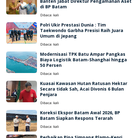
Banten Jabat Direktur Pengamanan Aset
di BP Batam
Dibaca:
kali
Polri Ukir Prestasi Dunia : Tim
Taekwondo Garbha Presisi Raih Juara
Umum di Jepang
Dibaca:
kali
Modernisasi TPK Batu Ampar Pangkas
Biaya Logistik Batam-Shanghai hingga
50 Persen
Dibaca:
kali
Kuasai Kawasan Hutan Ratusan Hektar
Secara tidak Sah, Acai Divonis 6 Bulan
Penjara
Dibaca:
kali
Koreksi Ekspor Batam Awal 2026, BP
Batam Siapkan Respons Terarah
Dibaca:
kali
Perbaikan Pipa Simpang Plamo-Kepri