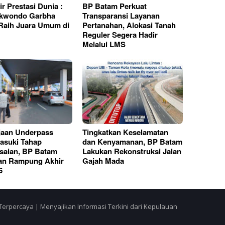
ir Prestasi Dunia :
BP Batam Perkuat
ekwondo Garbha
Transparansi Layanan
 Raih Juara Umum di
Pertanahan, Alokasi Tanah
Reguler Segera Hadir
Melalui LMS
jaan Underpass
Tingkatkan Keselamatan
Masuki Tahap
dan Kenyamanan, BP Batam
saian, BP Batam
Lakukan Rekonstruksi Jalan
an Rampung Akhir
Gajah Mada
6
Terpercaya | Menyajikan Informasi Terkini dari Kepulauan