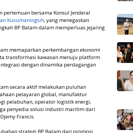
an pertemuan bersama Konsul Jenderal
ian Kusumaningsih
, yang menegaskan
ngkah BP Batam dalam memperluas jejaring
Batam memaparkan perkembangan ekonomi
erta transformasi kawasan menuju platform
erintegrasi dengan dinamika perdagangan
atam secara aktif melakukan puluhan
ahaan pelayaran global, manufaktur
i pelabuhan, operator logistik energi,
ga penyedia solusi industri maritim dari
 Djemy Francis.
ubahan strategi BP Batam dari promosi