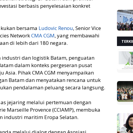
investasi berbasis penyelesaian konkret
lakukan bersama
Ludovic Renou
, Senior Vice
ncies Network
CMA CGM
, yang membawahi
TERKI
aan di lebih dari 180 negara.
ndustri dan logistik Batam, penguatan
g Batam dalam konteks pergeseran pusat
u Asia. Pihak CMA CGM menyampaikan
ngan Batam dan menyatakan rencana untuk
ukan pendalaman peluang secara langsung.
as jejaring melalui pertemuan dengan
rie Marseille Provence (CCIAMP), membuka
 industri maritim Eropa Selatan.
anda melalui dialog dengan Asosiasi