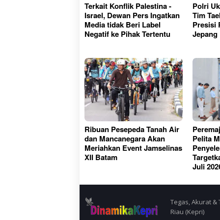
Terkait Konflik Palestina -
Polri Uk
Israel, Dewan Pers Ingatkan
Tim Ta
Media tidak Beri Label
Presisi
Negatif ke Pihak Tertentu
Jepang
Ribuan Pesepeda Tanah Air
Perema
dan Mancanegara Akan
Pelita 
Meriahkan Event Jamselinas
Penyele
XII Batam
Targetk
Juli 202
Tegas, Akurat & 
Riau (Kepri)