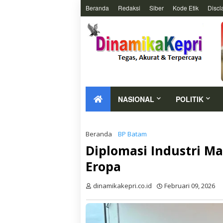
Beranda
Redaksi
Siber
Kode Etik
Discl
NASIONAL
POLITIK
Beranda
BP Batam
Diplomasi Industri M
Eropa
dinamikakepri.co.id
Februari 09, 2026