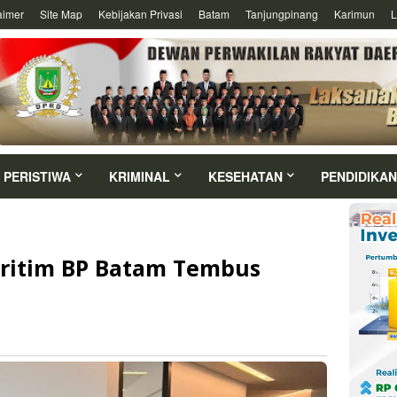
aimer
Site Map
Kebijakan Privasi
Batam
Tanjungpinang
Karimun
L
PERISTIWA
KRIMINAL
KESEHATAN
PENDIDIKAN
aritim BP Batam Tembus