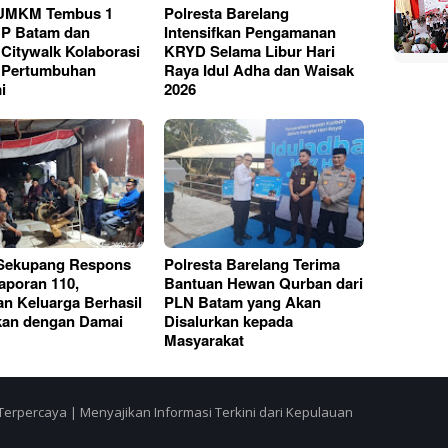
UMKM Tembus 1
Polresta Barelang
 BP Batam dan
Intensifkan Pengamanan
Citywalk Kolaborasi
KRYD Selama Libur Hari
 Pertumbuhan
Raya Idul Adha dan Waisak
i
2026
 Sekupang Respons
Polresta Barelang Terima
aporan 110,
Bantuan Hewan Qurban dari
an Keluarga Berhasil
PLN Batam yang Akan
kan dengan Damai
Disalurkan kepada
Masyarakat
Terpercaya | Menyajikan Informasi Terkini dari Kepulauan