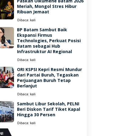
Paskah Oikumene Batam 2026
Meriah, Mongol Stres Hibur
Ribuan Jemaat
Dibaca:
kali
BP Batam Sambut Baik
Ekspansi Firmus
Technologies, Perkuat Posisi
Batam sebagai Hub
Infrastruktur AI Regional
Dibaca:
kali
ORI KSPSI Kepri Resmi Mundur
dari Partai Buruh, Tegaskan
Perjuangan Buruh Tetap
Berlanjut
Dibaca:
kali
Sambut Libur Sekolah, PELNI
Beri Diskon Tarif Tiket Kapal
Hingga 30 Persen
Dibaca:
kali
NI