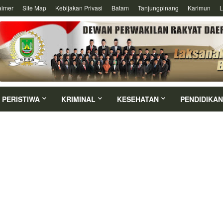
aimer
Site Map
Kebijakan Privasi
Batam
Tanjungpinang
Karimun
L
PERISTIWA
KRIMINAL
KESEHATAN
PENDIDIKAN