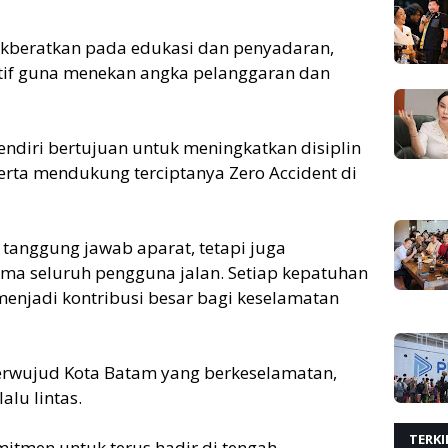
ikberatkan pada edukasi dan penyadaran,
ntif guna menekan angka pelanggaran dan
endiri bertujuan untuk meningkatkan disiplin
erta mendukung terciptanya Zero Accident di
 tanggung jawab aparat, tetapi juga
a seluruh pengguna jalan. Setiap kepatuhan
menjadi kontribusi besar bagi keselamatan
 terwujud Kota Batam yang berkeselamatan,
alu lintas.
TERKI
mitmen untuk terus hadir di tengah