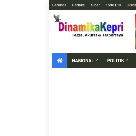
Beranda
Redaksi
Siber
Kode Etik
Discl
NASIONAL
POLITIK