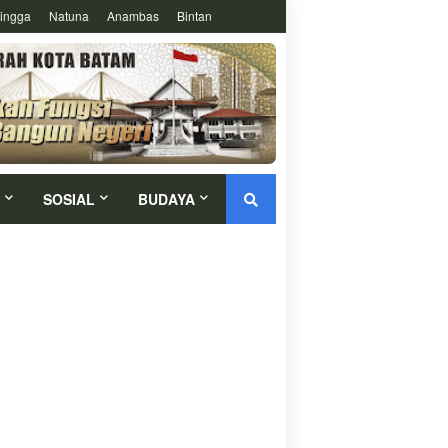
ingga
Natuna
Anambas
Bintan
SOSIAL
BUDAYA