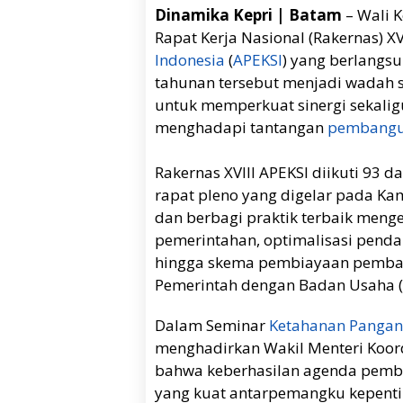
Dinamika Kepri | Batam
– Wali 
Rapat Kerja Nasional (Rakernas) XV
Indonesia
(
APEKSI
) yang berlangs
tahunan tersebut menjadi wadah s
untuk memperkuat sinergi sekali
menghadapi tantangan
pembangu
Rakernas XVIII APEKSI diikuti 93 d
rapat pleno yang digelar pada Kam
dan berbagi praktik terbaik meng
pemerintahan, optimalisasi penda
hingga skema pembiayaan pemban
Pemerintah dengan Badan Usaha (
Dalam Seminar
Ketahanan Pangan
menghadirkan Wakil Menteri Koor
bahwa keberhasilan agenda pemb
yang kuat antarpemangku kepenti