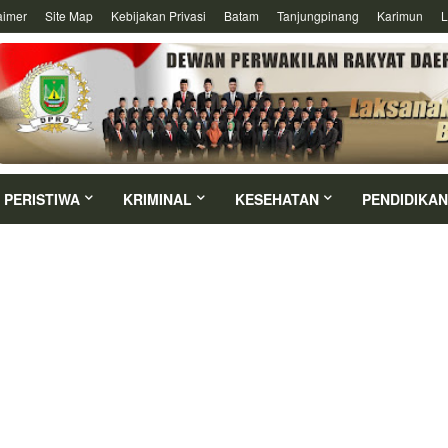
aimer
Site Map
Kebijakan Privasi
Batam
Tanjungpinang
Karimun
L
PERISTIWA
KRIMINAL
KESEHATAN
PENDIDIKAN