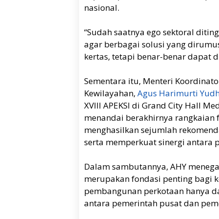
nasional.
“Sudah saatnya ego sektoral ditin
agar berbagai solusi yang dirumus
kertas, tetapi benar-benar dapat 
Sementara itu, Menteri Koordinat
Kewilayahan,
Agus Harimurti Yud
XVIII APEKSI di Grand City Hall M
menandai berakhirnya rangkaian f
menghasilkan sejumlah rekomenda
serta memperkuat sinergi antara 
Dalam sambutannya, AHY menegas
merupakan fondasi penting bagi 
pembangunan perkotaan hanya dap
antara pemerintah pusat dan pem