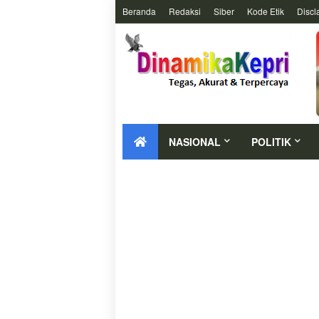
Beranda
Redaksi
Siber
Kode Etik
Discl
NASIONAL
POLITIK