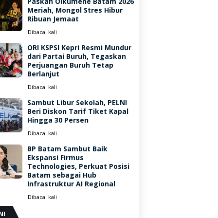
Paskah Oikumene Batam 2026
Meriah, Mongol Stres Hibur
Ribuan Jemaat
Dibaca:
kali
ORI KSPSI Kepri Resmi Mundur
dari Partai Buruh, Tegaskan
Perjuangan Buruh Tetap
Berlanjut
Dibaca:
kali
Sambut Libur Sekolah, PELNI
Beri Diskon Tarif Tiket Kapal
Hingga 30 Persen
Dibaca:
kali
BP Batam Sambut Baik
Ekspansi Firmus
Technologies, Perkuat Posisi
Batam sebagai Hub
Infrastruktur AI Regional
Dibaca:
kali
NI