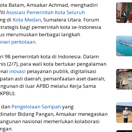
Kota Batam, Amsakar Achmad, menghadiri
III
Asosiasi Pemerintah Kota Seluruh
ung di
Kota Medan
, Sumatera Utara. Forum
trategis bagi pemerintah kota se-Indonesia
gus merumuskan berbagai langkah
nan perkotaan
.
ari 98 pemerintah kota di Indonesia. Dalam
is (2/7), para wali kota bertukar pengalaman
enai
inovasi
pelayanan publik, digitalisasi
patan asli daerah, pemanfaatan aset daerah,
gunan di luar APBD melalui Kerja Sama
KPBU).
dan
Pengelolaan Sampah
yang
dinator Bidang Pangan, Amsakar menegaskan
angunan nasional memerlukan kolaborasi
ngan.