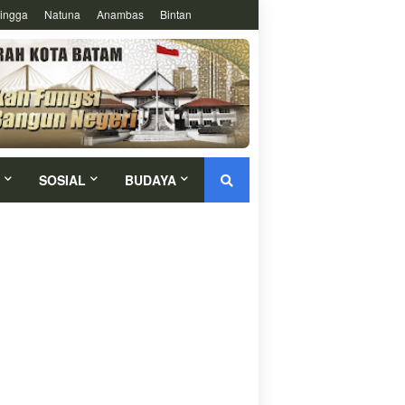
ingga
Natuna
Anambas
Bintan
SOSIAL
BUDAYA