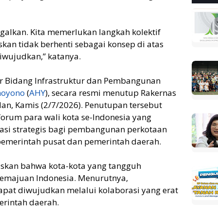
ggalkan. Kita memerlukan langkah kolektif
kan tidak berhenti sebagai konsep di atas
diwujudkan,” katanya.
or Bidang Infrastruktur dan Pembangunan
hoyono
(
AHY
), secara resmi menutup Rakernas
edan, Kamis (2/7/2026). Penutupan tersebut
orum para wali kota se-Indonesia yang
si strategis bagi pembangunan perkotaan
pemerintah pusat dan pemerintah daerah.
kan bahwa kota-kota yang tangguh
kemajuan Indonesia. Menurutnya,
at diwujudkan melalui kolaborasi yang erat
erintah daerah.