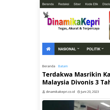
Beranda
Redaksi
Siber
Kode Etik
Discl
NASIONAL
POLITIK
Beranda
Batam
Terdakwa Masrikin Ka
Malaysia Divonis 3 T
dinamikakepri.co.id
Juni 20, 2023