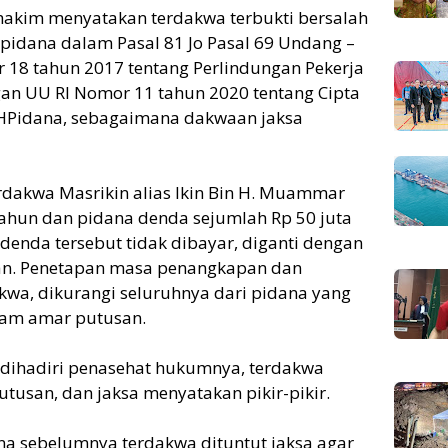
hakim menyatakan terdakwa terbukti bersalah
pidana dalam Pasal 81 Jo Pasal 69 Undang –
 18 tahun 2017 tentang Perlindungan Pekerja
n UU RI Nomor 11 tahun 2020 tentang Cipta
 KUHPidana, sebagaimana dakwaan jaksa
dakwa Masrikin alias Ikin Bin H. Muammar
ahun dan pidana denda sejumlah Rp 50 juta
denda tersebut tidak dibayar, diganti dengan
an. Penetapan masa penangkapan dan
kwa, dikurangi seluruhnya dari pidana yang
lam amar putusan.
 dihadiri penasehat hukumnya, terdakwa
usan, dan jaksa menyatakan pikir-pikir.
ena sebelumnya terdakwa dituntut jaksa agar