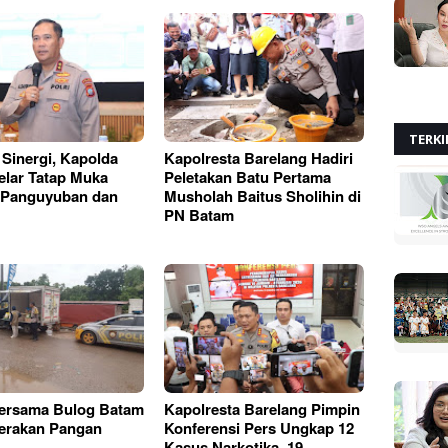
TERKI
 Sinergi, Kapolda
Kapolresta Barelang Hadiri
elar Tatap Muka
Peletakan Batu Pertama
 Panguyuban dan
Musholah Baitus Sholihin di
PN Batam
Bersama Bulog Batam
Kapolresta Barelang Pimpin
erakan Pangan
Konferensi Pers Ungkap 12
Kasus Narkotika, 19