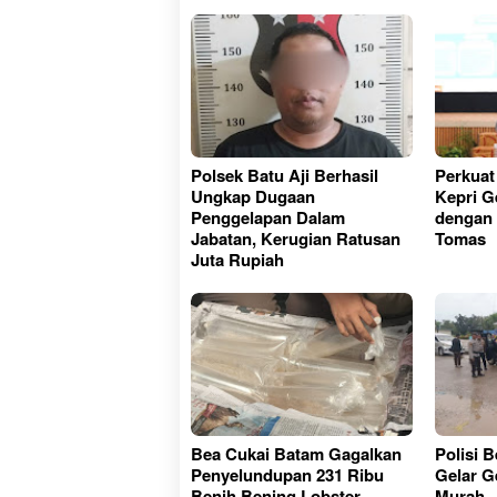
Polsek Batu Aji Berhasil
Perkuat
Ungkap Dugaan
Kepri G
Penggelapan Dalam
dengan
Jabatan, Kerugian Ratusan
Tomas
Juta Rupiah
Bea Cukai Batam Gagalkan
Polisi 
Penyelundupan 231 Ribu
Gelar G
Benih Bening Lobster
Murah