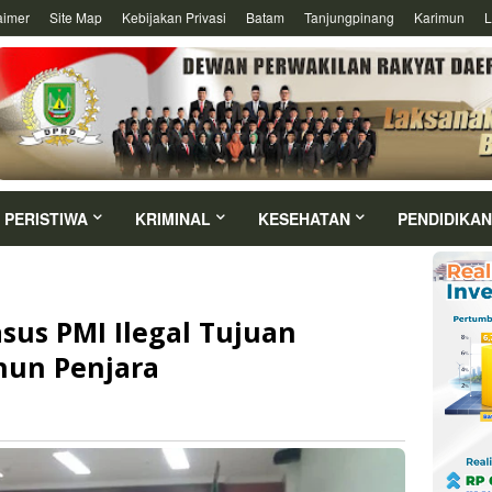
aimer
Site Map
Kebijakan Privasi
Batam
Tanjungpinang
Karimun
L
PERISTIWA
KRIMINAL
KESEHATAN
PENDIDIKAN
sus PMI Ilegal Tujuan
ahun Penjara