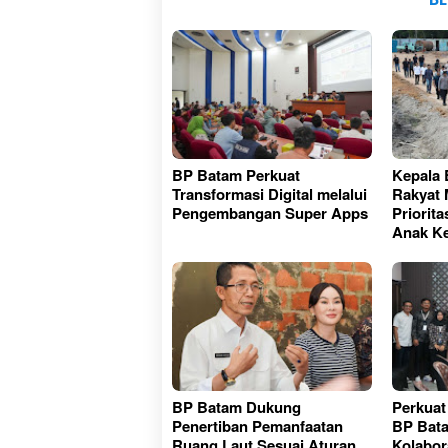
BP Batam Perkuat
Kepala 
Transformasi Digital melalui
Rakyat 
Pengembangan Super Apps
Priorit
Anak Ke
BP Batam Dukung
Perkuat
Penertiban Pemanfaatan
BP Bata
Ruang Laut Sesuai Aturan
Kolabor