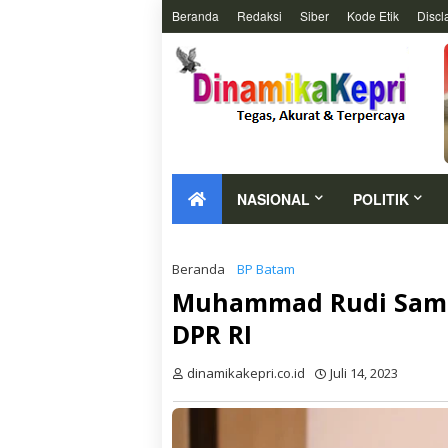
Beranda
Redaksi
Siber
Kode Etik
Discl
NASIONAL
POLITIK
Beranda
BP Batam
Muhammad Rudi Samp
DPR RI
dinamikakepri.co.id
Juli 14, 2023