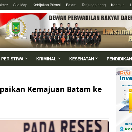
aimer
Site Map
Kebijakan Privasi
Batam
Tanjungpinang
Karimun
L
PERISTIWA
KRIMINAL
KESEHATAN
PENDIDIKAN
aikan Kemajuan Batam ke