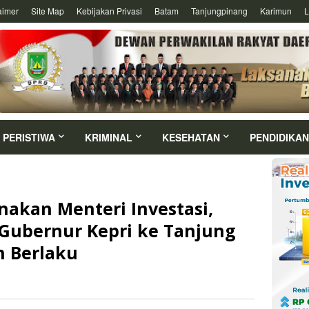
aimer
Site Map
Kebijakan Privasi
Batam
Tanjungpinang
Karimun
L
PERISTIWA
KRIMINAL
KESEHATAN
PENDIDIKAN
akan Menteri Investasi,
Gubernur Kepri ke Tanjung
h Berlaku