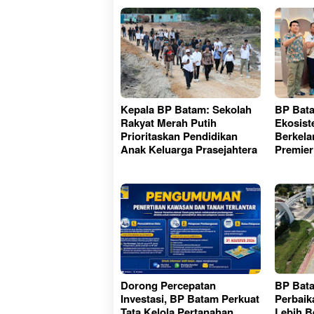
Kepala BP Batam: Sekolah
BP Bat
Rakyat Merah Putih
Ekosist
Prioritaskan Pendidikan
Berkela
Anak Keluarga Prasejahtera
Premier
Dorong Percepatan
BP Bata
Investasi, BP Batam Perkuat
Perbaik
Tata Kelola Pertanahan
Lebih B