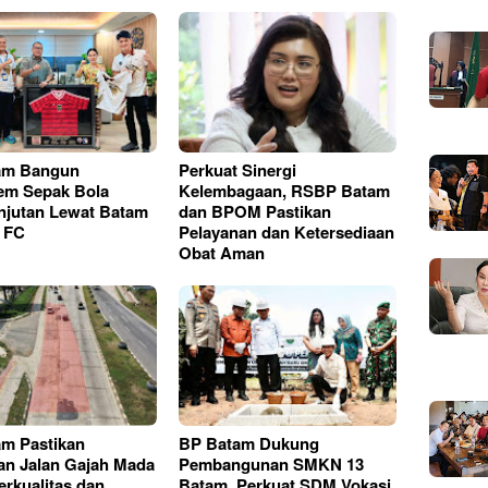
am Bangun
Perkuat Sinergi
em Sepak Bola
Kelembagaan, RSBP Batam
njutan Lewat Batam
dan BPOM Pastikan
 FC
Pelayanan dan Ketersediaan
Obat Aman
m Pastikan
BP Batam Dukung
an Jalan Gajah Mada
Pembangunan SMKN 13
erkualitas dan
Batam, Perkuat SDM Vokasi