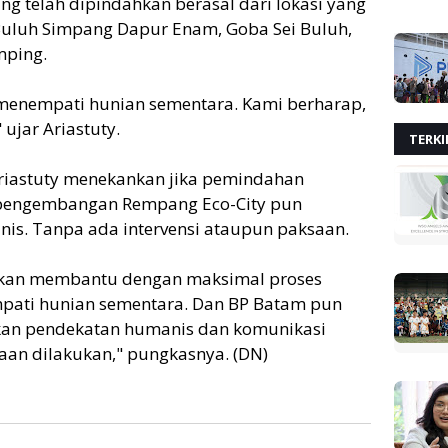
g telah dipindahkan berasal dari lokasi yang
Buluh Simpang Dapur Enam, Goba Sei Buluh,
mping.
 menempati hunian sementara. Kami berharap,
ujar Ariastuty.
TERKI
Ariastuty menekankan jika pemindahan
pengembangan Rempang Eco-City pun
is. Tanpa ada intervensi ataupun paksaan.
 akan membantu dengan maksimal proses
ati hunian sementara. Dan BP Batam pun
kan pendekatan humanis dan komunikasi
aan dilakukan," pungkasnya. (DN)