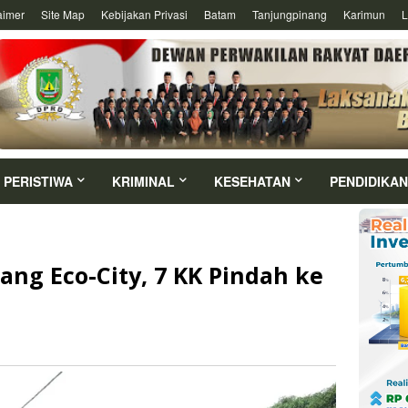
aimer
Site Map
Kebijakan Privasi
Batam
Tanjungpinang
Karimun
L
PERISTIWA
KRIMINAL
KESEHATAN
PENDIDIKAN
g Eco-City, 7 KK Pindah ke