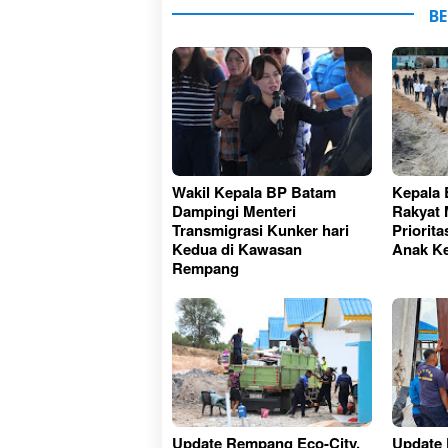
BE
Wakil Kepala BP Batam
Kepala 
Dampingi Menteri
Rakyat 
Transmigrasi Kunker hari
Priorit
Kedua di Kawasan
Anak Ke
Rempang
Update Rempang Eco-City,
Update 