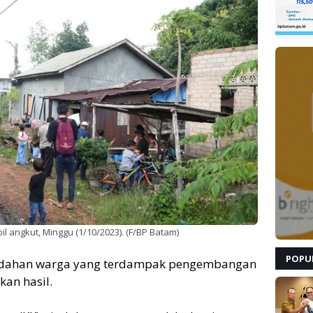
angkut, Minggu (1/10/2023). (F/BP Batam)
POPU
ndahan warga yang terdampak pengembangan
an hasil.