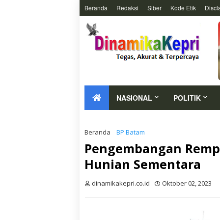
Beranda
Redaksi
Siber
Kode Etik
Discl
NASIONAL
POLITIK
Beranda
BP Batam
Pengembangan Rempan
Hunian Sementara
dinamikakepri.co.id
Oktober 02, 2023