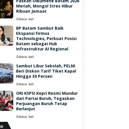
Paskah Oikumene Batam 2026
Meriah, Mongol Stres Hibur
Ribuan Jemaat
Dibaca:
kali
BP Batam Sambut Baik
Ekspansi Firmus
Technologies, Perkuat Posisi
Batam sebagai Hub
Infrastruktur AI Regional
Dibaca:
kali
Sambut Libur Sekolah, PELNI
Beri Diskon Tarif Tiket Kapal
Hingga 30 Persen
Dibaca:
kali
ORI KSPSI Kepri Resmi Mundur
dari Partai Buruh, Tegaskan
Perjuangan Buruh Tetap
Berlanjut
Dibaca:
kali
NI