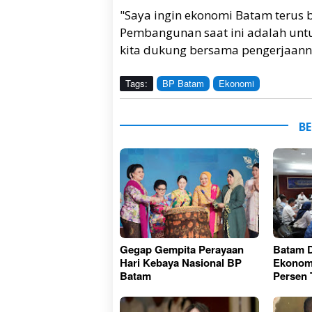
"Saya ingin ekonomi Batam terus b
Pembangunan saat ini adalah un
kita dukung bersama pengerjaanny
Tags:
BP Batam
Ekonomi
BE
Gegap Gempita Perayaan
Batam D
Hari Kebaya Nasional BP
Ekonom
Batam
Persen 