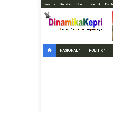
Beranda
Redaksi
Siber
Kode Etik
Discl
NASIONAL
POLITIK