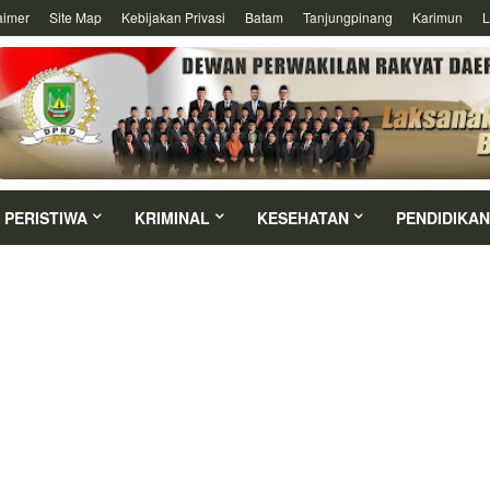
aimer
Site Map
Kebijakan Privasi
Batam
Tanjungpinang
Karimun
L
PERISTIWA
KRIMINAL
KESEHATAN
PENDIDIKAN