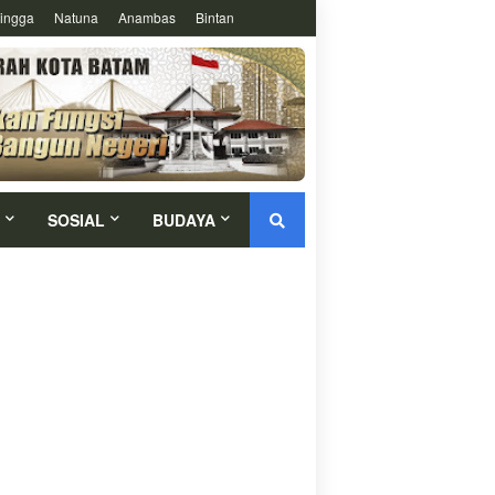
ingga
Natuna
Anambas
Bintan
SOSIAL
BUDAYA