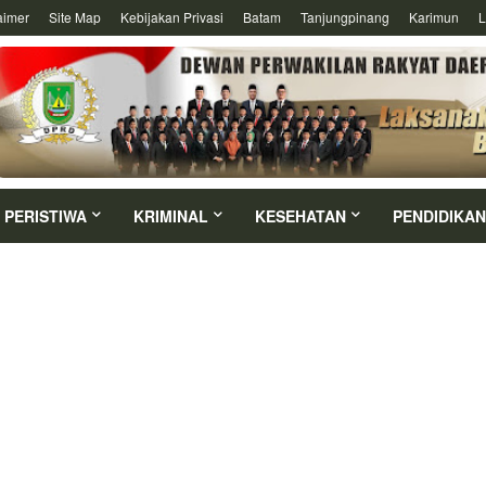
aimer
Site Map
Kebijakan Privasi
Batam
Tanjungpinang
Karimun
L
PERISTIWA
KRIMINAL
KESEHATAN
PENDIDIKAN