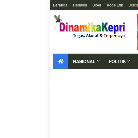
Beranda
Redaksi
Siber
Kode Etik
Discl
NASIONAL
POLITIK