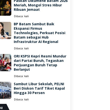
Paskah Oikumene Batam 2026
Meriah, Mongol Stres Hibur
Ribuan Jemaat
Dibaca:
kali
BP Batam Sambut Baik
Ekspansi Firmus
Technologies, Perkuat Posisi
Batam sebagai Hub
Infrastruktur AI Regional
Dibaca:
kali
ORI KSPSI Kepri Resmi Mundur
dari Partai Buruh, Tegaskan
Perjuangan Buruh Tetap
Berlanjut
Dibaca:
kali
Sambut Libur Sekolah, PELNI
Beri Diskon Tarif Tiket Kapal
Hingga 30 Persen
Dibaca:
kali
NI