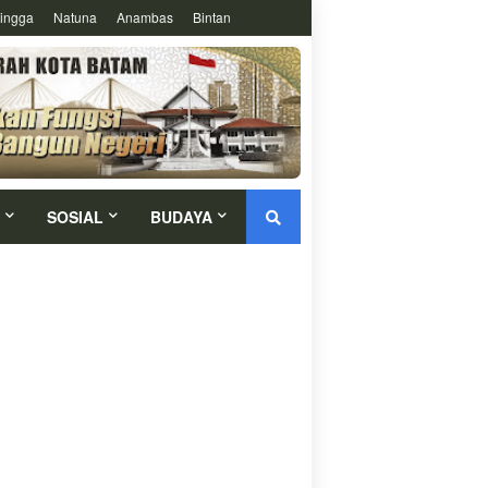
ingga
Natuna
Anambas
Bintan
SOSIAL
BUDAYA