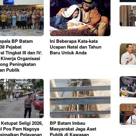
epala BP Batam
Ini Beberapa Kata-kata
338 Pejabat
Ucapan Natal dan Tahun
al Tingkat III dan IV:
Baru Untuk Anda
 Kinerja Organisasi
ong Peningkatan
an Publik
 Ketupat Seligi 2026,
BP Batam Imbau
el Pos Pam Nagoya
Masyarakat Jaga Aset
ksimalkan Pelayanan
Publik di Kawasan