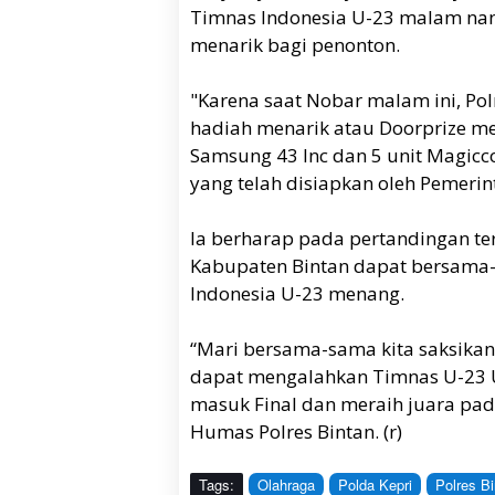
Timnas Indonesia U-23 malam nant
menarik bagi penonton.
"Karena saat Nobar malam ini, Po
hadiah menarik atau Doorprize mena
Samsung 43 Inc dan 5 unit Magicc
yang telah disiapkan oleh Pemerint
Ia berharap pada pertandingan te
Kabupaten Bintan dapat bersama
Indonesia U-23 menang.
“Mari bersama-sama kita saksika
dapat mengalahkan Timnas U-23 U
masuk Final dan meraih juara pada
Humas Polres Bintan. (r)
Tags:
Olahraga
Polda Kepri
Polres Bi