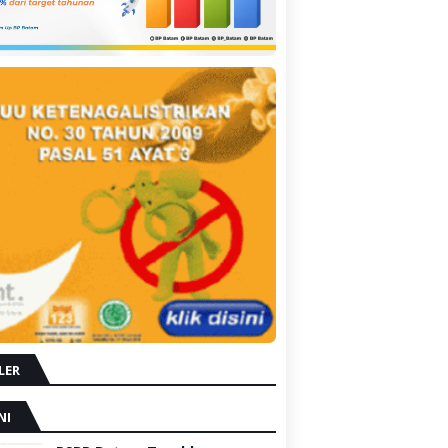
LER
NI