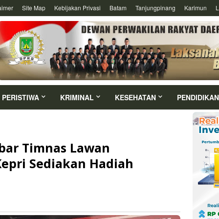
aimer
Site Map
Kebijakan Privasi
Batam
Tanjungpinang
Karimun
L
PERISTIWA
KRIMINAL
KESEHATAN
PENDIDIKAN
obar Timnas Lawan
Kepri Sediakan Hadiah