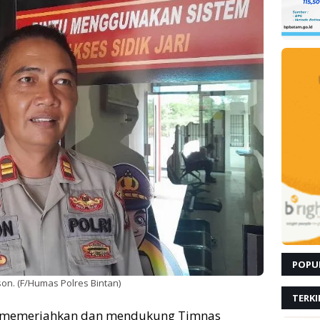
POPU
on. (F/Humas Polres Bintan)
TERKI
 memeriahkan dan mendukung Timnas