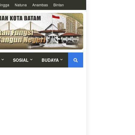
ingga
Natuna
Anambas
Bintan
SOSIAL
BUDAYA