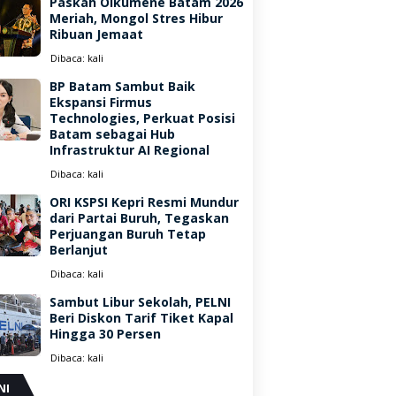
Paskah Oikumene Batam 2026
Meriah, Mongol Stres Hibur
Ribuan Jemaat
Dibaca:
kali
BP Batam Sambut Baik
Ekspansi Firmus
Technologies, Perkuat Posisi
Batam sebagai Hub
Infrastruktur AI Regional
Dibaca:
kali
ORI KSPSI Kepri Resmi Mundur
dari Partai Buruh, Tegaskan
Perjuangan Buruh Tetap
Berlanjut
Dibaca:
kali
Sambut Libur Sekolah, PELNI
Beri Diskon Tarif Tiket Kapal
Hingga 30 Persen
Dibaca:
kali
NI