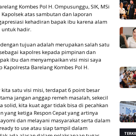
relang Kombes Pol H. Ompusunggu, SIK, MSi
 Kapolsek atas sambutan dan laporan
apresiasi kehadiran bapak ibu karena alam
untuk hadir.
n dengan tujuan adalah merupakan salah satu
 sebagai kapolres kepada pimpinan dan
pak ibu dan menyampaikan visi misi saya
p Kapolresta Barelang Kombes Pol H.
ta satu visi misi, terdapat 6 point besar
rtama jangan anggap remeh masalah, sekecil
 solid, kita kuat agar tidak bisa di pecahkan
n yang ketiga Respon Cepat yang artinya
ayomi dan melayani masyarakat serta dalam
eady to use atau siap tampil dalam
TERKI
idak ada alasan dalam pelaksanaan tugas