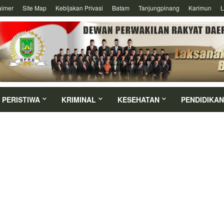
aimer
Site Map
Kebijakan Privasi
Batam
Tanjungpinang
Karimun
L
PERISTIWA
KRIMINAL
KESEHATAN
PENDIDIKAN