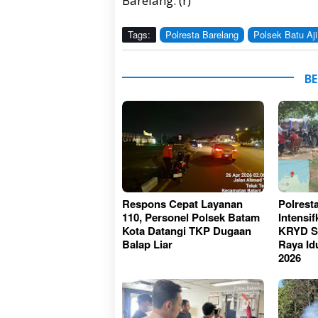
Barelang. (r)
Tags:
Polresta Barelang
Polsek Batu Aji
BE
Respons Cepat Layanan
Polrest
110, Personel Polsek Batam
Intensi
Kota Datangi TKP Dugaan
KRYD Se
Balap Liar
Raya Id
2026