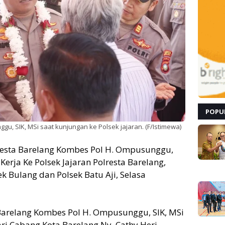
POPU
u, SIK, MSi saat kunjungan ke Polsek jajaran. (F/Istimewa)
resta Barelang Kombes Pol H. Ompusunggu,
erja Ke Polsek Jajaran Polresta Barelang,
ek Bulang dan Polsek Batu Aji, Selasa
arelang Kombes Pol H. Ompusunggu, SIK, MSi
ri Cabang Kota Barelang Ny. Cathy Heri