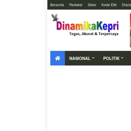
Beranda
Redaksi
Siber
Kode Etik
Discl
NASIONAL
POLITIK