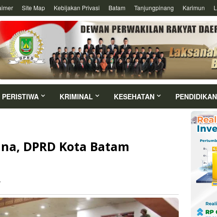
aimer
Site Map
Kebijakan Privasi
Batam
Tanjungpinang
Karimun
L
PERISTIWA
KRIMINAL
KESEHATAN
PENDIDIKAN
ana, DPRD Kota Batam
4