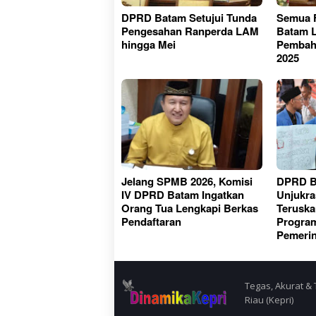
DPRD Batam Setujui Tunda
Semua F
Pengesahan Ranperda LAM
Batam L
hingga Mei
Pembah
2025
Jelang SPMB 2026, Komisi
DPRD B
IV DPRD Batam Ingatkan
Unjukra
Orang Tua Lengkapi Berkas
Teruska
Pendaftaran
Progra
Pemerin
Tegas, Akurat & 
Riau (Kepri)