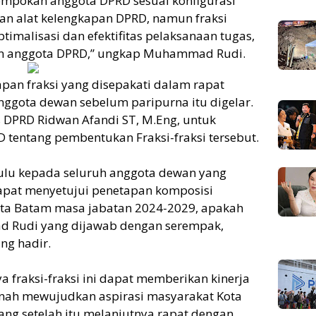
mpokan anggota DPRD sesuai konfigurasi
ukan alat kelengkapan DPRD, namun fraksi
timalisasi dan efektifitas pelaksanaan tugas,
an anggota DPRD,” ungkap Muhammad Rudi.
an fraksi yang disepakati dalam rapat
anggota dewan sebelum paripurna itu digelar.
is DPRD Ridwan Afandi ST, M.Eng, untuk
tentang pembentukan Fraksi-fraksi tersebut.
hulu kepada seluruh anggota dewan yang
apat menyetujui penetapan komposisi
ota Batam masa jabatan 2024-2029, apakah
d Rudi yang dijawab dengan serempak,
ng hadir.
 fraksi-fraksi ini dapat memberikan kinerja
nah mewujudkan aspirasi masyarakat Kota
g setelah itu melanjutnya rapat dengan