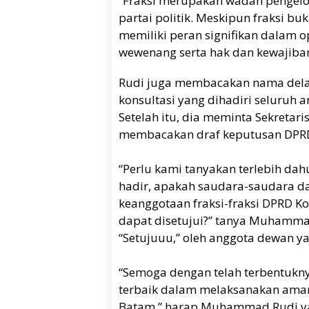
“Fraksi merupakan wadah pengelo
partai politik. Meskipun fraksi b
memiliki peran signifikan dalam op
wewenang serta hak dan kewajib
Rudi juga membacakan nama delap
konsultasi yang dihadiri seluruh 
Setelah itu, dia meminta Sekretar
membacakan draf keputusan DPRD 
“Perlu kami tanyakan terlebih da
hadir, apakah saudara-saudara d
keanggotaan fraksi-fraksi DPRD K
dapat disetujui?” tanya Muhamma
“Setujuuu,” oleh anggota dewan ya
“Semoga dengan telah terbentuknya
terbaik dalam melaksanakan ama
Batam,” harap Muhammad Rudi yan