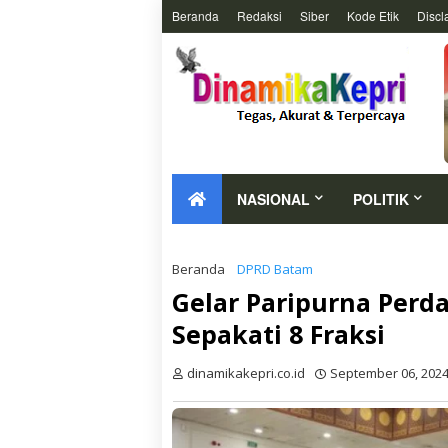
Beranda
Redaksi
Siber
Kode Etik
Discl
NASIONAL
POLITIK
Beranda
DPRD Batam
Gelar Paripurna Perd
Sepakati 8 Fraksi
dinamikakepri.co.id
September 06, 202