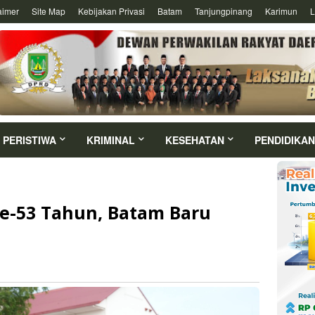
aimer
Site Map
Kebijakan Privasi
Batam
Tanjungpinang
Karimun
L
PERISTIWA
KRIMINAL
KESEHATAN
PENDIDIKAN
ke-53 Tahun, Batam Baru