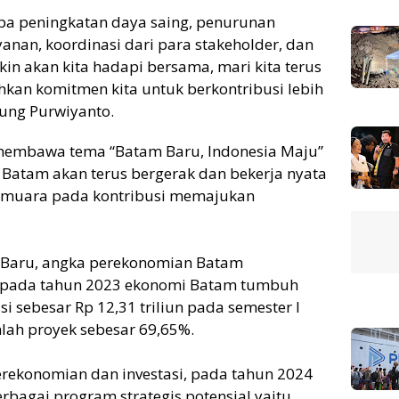
pa peningkatan daya saing, penurunan
ayanan, koordinasi dari para stakeholder, dan
kin akan kita hadapi bersama, mari kita terus
uhkan komitmen kita untuk berkontribusi lebih
ng Purwiyanto.
 membawa tema “Batam Baru, Indonesia Maju”
atam akan terus bergerak dan bekerja nyata
rmuara pada kontribusi memajukan
Baru, angka perekonomian Batam
a pada tahun 2023 ekonomi Batam tumbuh
si sebesar Rp 12,31 triliun pada semester I
ah proyek sebesar 69,65%.
erekonomian dan investasi, pada tahun 2024
rbagai program strategis potensial yaitu