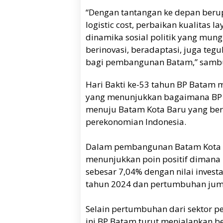
“Dengan tantangan ke depan beru
logistic cost, perbaikan kualitas l
dinamika sosial politik yang mung
berinovasi, beradaptasi, juga teg
bagi pembangunan Batam,” sambu
Hari Bakti ke-53 tahun BP Batam
yang menunjukkan bagaimana BP B
menuju Batam Kota Baru yang be
perekonomian Indonesia.
Dalam pembangunan Batam Kota 
menunjukkan poin positif diman
sebesar 7,04% dengan nilai investa
tahun 2024 dan pertumbuhan juml
Selain pertumbuhan dari sektor p
ini BP Batam turut menjalankan be