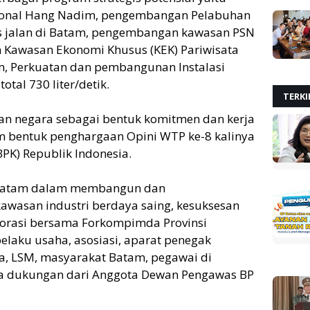
ional Hang Nadim, pengembangan Pelabuhan
 jalan di Batam, pengembangan kawasan PSN
Kawasan Ekonomi Khusus (KEK) Pariwisata
m, Perkuatan dan pembangunan Instalasi
otal 730 liter/detik.
TERKI
an negara sebagai bentuk komitmen dan kerja
am bentuk penghargaan Opini WTP ke-8 kalinya
PK) Republik Indonesia.
P Batam dalam membangun dan
asan industri berdaya saing, kesuksesan
laborasi bersama Forkompimda Provinsi
elaku usaha, asosiasi, aparat penegak
a, LSM, masyarakat Batam, pegawai di
ya dukungan dari Anggota Dewan Pengawas BP