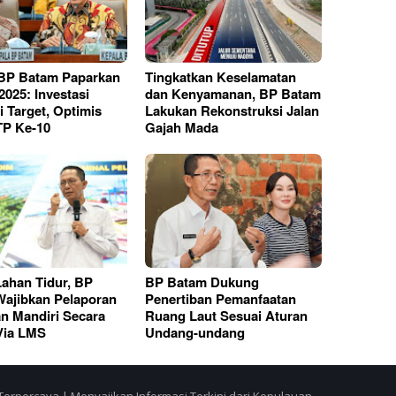
BP Batam Paparkan
Tingkatkan Keselamatan
2025: Investasi
dan Kenyamanan, BP Batam
 Target, Optimis
Lakukan Rekonstruksi Jalan
TP Ke-10
Gajah Mada
ahan Tidur, BP
BP Batam Dukung
ajibkan Pelaporan
Penertiban Pemanfaatan
an Mandiri Secara
Ruang Laut Sesuai Aturan
Via LMS
Undang-undang
Terpercaya | Menyajikan Informasi Terkini dari Kepulauan