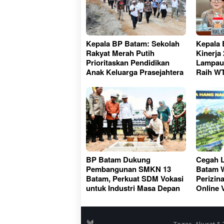
Kepala BP Batam: Sekolah
Kepala 
Rakyat Merah Putih
Kinerja 
Prioritaskan Pendidikan
Lampaui
Anak Keluarga Prasejahtera
Raih W
BP Batam Dukung
Cegah L
Pembangunan SMKN 13
Batam W
Batam, Perkuat SDM Vokasi
Perizin
untuk Industri Masa Depan
Online 
Tegas, Akurat & 