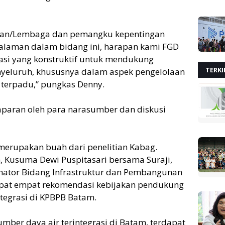
rian/Lembaga dan pemangku kepentingan
galaman dalam bidang ini, harapan kami FGD
asi yang konstruktif untuk mendukung
TERKI
eluruh, khususnya dalam aspek pengelolaan
 terpadu,” pungkas Denny.
paparan oleh para narasumber dan diskusi
merupakan buah dari penelitian Kabag.
, Kusuma Dewi Puspitasari bersama Suraji,
dinator Bidang Infrastruktur dan Pembangunan
pat empat rekomendasi kebijakan pendukung
tegrasi di KPBPB Batam.
ber daya air terintegrasi di Batam, terdapat