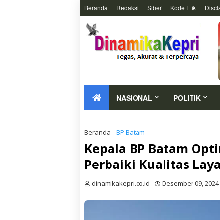
Beranda
Redaksi
Siber
Kode Etik
Discl
NASIONAL
POLITIK
Beranda
BP Batam
Kepala BP Batam Opti
Perbaiki Kualitas L
dinamikakepri.co.id
Desember 09, 2024