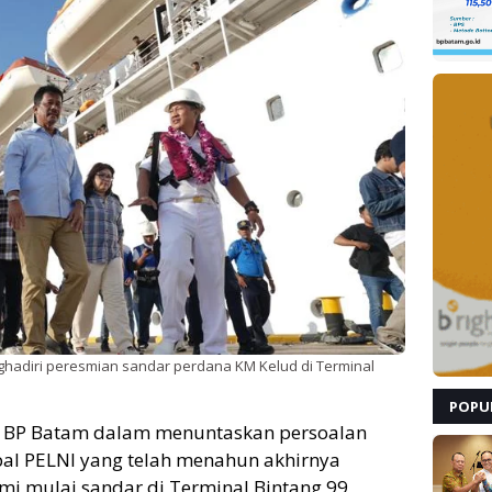
adiri peresmian sandar perdana KM Kelud di Terminal
POPU
 BP Batam dalam menuntaskan persoalan
l PELNI yang telah menahun akhirnya
smi mulai sandar di Terminal Bintang 99,