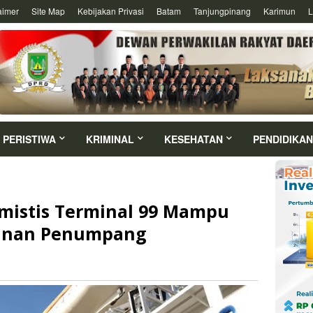
aimer
Site Map
Kebijakan Privasi
Batam
Tanjungpinang
Karimun
L
PERISTIWA
KRIMINAL
KESEHATAN
PENDIDIKAN
mistis Terminal 99 Mampu
ayanan Penumpang