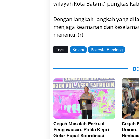
wilayah Kota Batam,” pungkas Kab
Dengan langkah-langkah yang dil
menjaga keamanan dan keselamata
menentu. (r)
Tags:
Batam
Polresta Barelang
BE
Cegah Masalah Perkuat
Cegah P
Pengawasan, Polda Kepri
Umum, P
Gelar Rapat Koordinasi
Himbaua