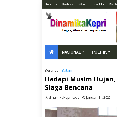
Beranda
Redaksi
Siber
Kode Etik
Discl
NASIONAL
POLITIK
Beranda
Batam
Hadapi Musim Hujan, 
Siaga Bencana
dinamikakepri.co.id
Januari 11, 2025