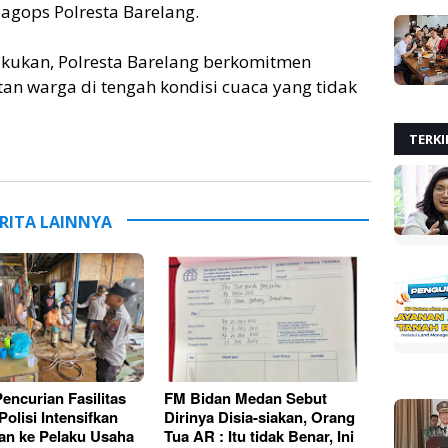
agops Polresta Barelang.
akukan, Polresta Barelang berkomitmen
n warga di tengah kondisi cuaca yang tidak
TERKI
RITA LAINNYA
encurian Fasilitas
FM Bidan Medan Sebut
olisi Intensifkan
Dirinya Disia-siakan, Orang
n ke Pelaku Usaha
Tua AR : Itu tidak Benar, Ini