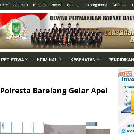
aimer
Site Map
Kebijakan Privasi
Batam
Tanjungpinang
Karimun
L
PERISTIWA
KRIMINAL
KESEHATAN
PENDIDIKAN
Polresta Barelang Gelar Apel