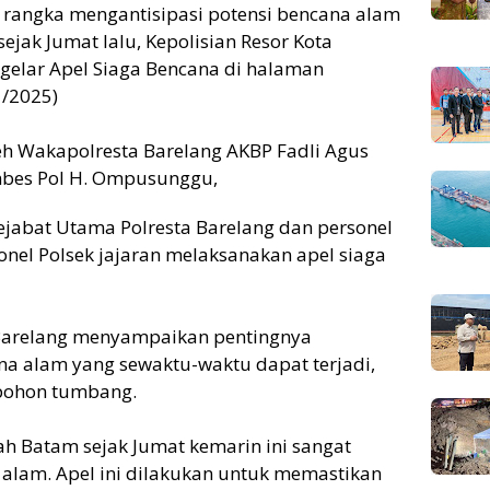
 rangka mengantisipasi potensi bencana alam
ejak Jumat lalu, Kepolisian Resor Kota
ggelar Apel Siaga Bencana di halaman
1/2025)
leh Wakapolresta Barelang AKBP Fadli Agus
mbes Pol H. Ompusunggu,
Pejabat Utama Polresta Barelang dan personel
onel Polsek jajaran melaksanakan apel siaga
Barelang menyampaikan pentingnya
a alam yang sewaktu-waktu dapat terjadi,
n pohon tumbang.
ah Batam sejak Jumat kemarin ini sangat
alam. Apel ini dilakukan untuk memastikan