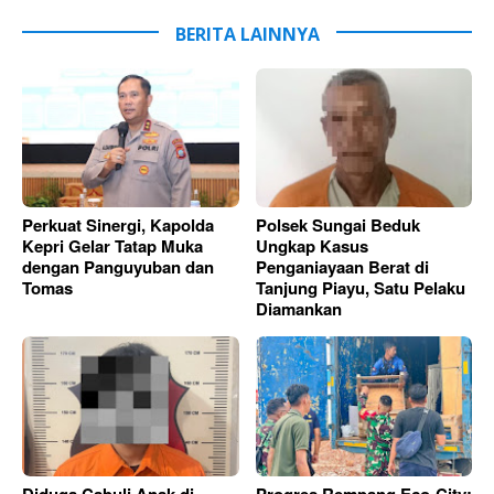
BERITA LAINNYA
Perkuat Sinergi, Kapolda
Polsek Sungai Beduk
Kepri Gelar Tatap Muka
Ungkap Kasus
dengan Panguyuban dan
Penganiayaan Berat di
Tomas
Tanjung Piayu, Satu Pelaku
Diamankan
Diduga Cabuli Anak di
Progres Rempang Eco-City: