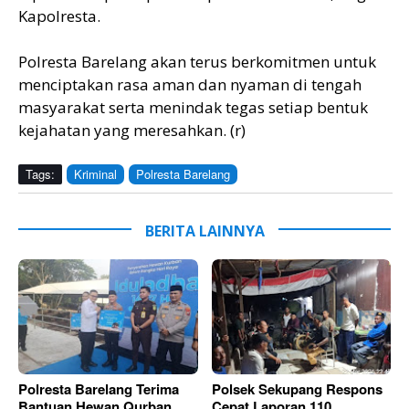
Kapolresta.
Polresta Barelang akan terus berkomitmen untuk
menciptakan rasa aman dan nyaman di tengah
masyarakat serta menindak tegas setiap bentuk
kejahatan yang meresahkan. (r)
Tags:
Kriminal
Polresta Barelang
BERITA LAINNYA
Polresta Barelang Terima
Polsek Sekupang Respons
Bantuan Hewan Qurban
Cepat Laporan 110,