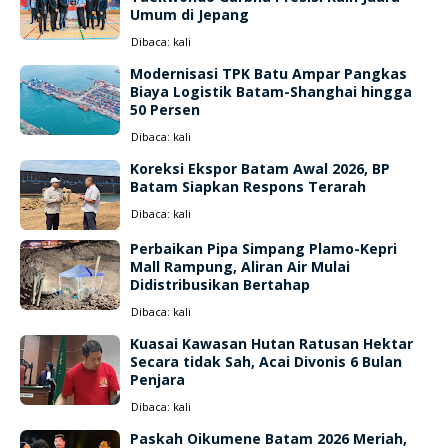
Umum di Jepang
Dibaca:
kali
Modernisasi TPK Batu Ampar Pangkas
Biaya Logistik Batam-Shanghai hingga
50 Persen
Dibaca:
kali
Koreksi Ekspor Batam Awal 2026, BP
Batam Siapkan Respons Terarah
Dibaca:
kali
Perbaikan Pipa Simpang Plamo-Kepri
Mall Rampung, Aliran Air Mulai
Didistribusikan Bertahap
Dibaca:
kali
Kuasai Kawasan Hutan Ratusan Hektar
Secara tidak Sah, Acai Divonis 6 Bulan
Penjara
Dibaca:
kali
Paskah Oikumene Batam 2026 Meriah,