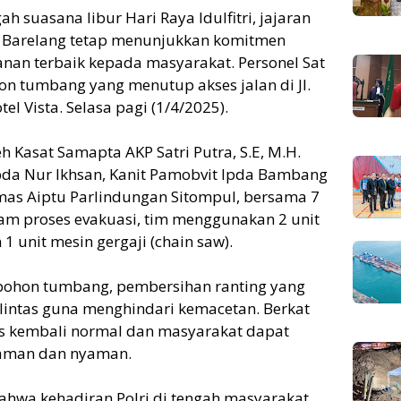
gah suasana libur Hari Raya Idulfitri, jajaran
a Barelang tetap menunjukkan komitmen
an terbaik kepada masyarakat. Personel Sat
n tumbang yang menutup akses jalan di Jl.
l Vista. Selasa pagi (1/4/2025).
h Kasat Samapta AKP Satri Putra, S.E, M.H.
 Ipda Nur Ikhsan, Kanit Pamobvit Ipda Bambang
almas Aiptu Parlindungan Sitompul, bersama 7
lam proses evakuasi, tim menggunakan 2 unit
1 unit mesin gergaji (chain saw).
ohon tumbang, pembersihan ranting yang
 lintas guna menghindari kemacetan. Berkat
tas kembali normal dan masyarakat dapat
 aman dan nyaman.
bahwa kehadiran Polri di tengah masyarakat