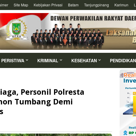
aimer
Site Map
Kebijakan Privasi
Batam
Tanjungpinang
Karimun
L
PERISTIWA
KRIMINAL
KESEHATAN
PENDIDIKAN
iaga, Personil Polresta
ohon Tumbang Demi
s