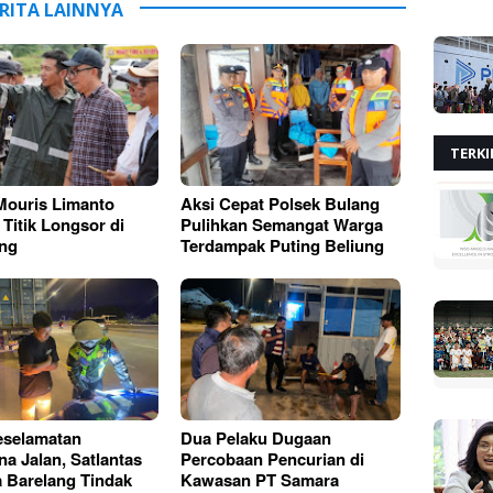
RITA LAINNYA
TERKI
Mouris Limanto
Aksi Cepat Polsek Bulang
 Titik Longsor di
Pulihkan Semangat Warga
ng
Terdampak Puting Beliung
eselamatan
Dua Pelaku Dugaan
a Jalan, Satlantas
Percobaan Pencurian di
a Barelang Tindak
Kawasan PT Samara