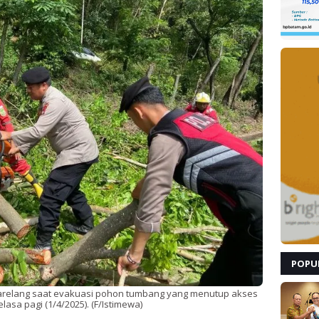
POPU
Barelang saat evakuasi pohon tumbang yang menutup akses
elasa pagi (1/4/2025). (F/Istimewa)