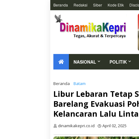
Beranda
Redaksi
Siber
Kode Etik
Discl
NASIONAL
POLITIK
Beranda
Batam
Libur Lebaran Tetap S
Barelang Evakuasi P
Kelancaran Lalu Linta
dinamikakepri.co.id
April 02, 2025