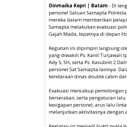
Dinmaika Kepri | Batam
- Di ten
personel Satuan Samapta Polrest
mereka dalam memberikan pelayan
Samapta melakukan evakuasi poho
Gajah Mada, tepatnya di depan Hote
Kegiatan ini dipimpin langsung ole
yang diwakili Ps. Kanit Turjawali
Ady S, SH, serta Ps. Kasubnit 2 D
personel Sat Samapta lainnya. Da
kendaraan dinas double cabin dan 
Evakuasi mencakup pemotongan p
berserakan, serta pengaturan lalu
kesigapan personel, arus lalu lin
melanjutkan aktivitasnya dengan
Kegiatan ini menjadi bukti nyata 