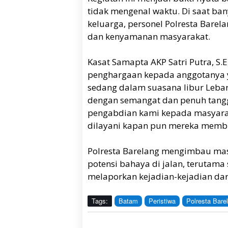
tidak mengenal waktu. Di saat ba
keluarga, personel Polresta Bare
dan kenyamanan masyarakat.
Kasat Samapta AKP Satri Putra, S.
penghargaan kepada anggotanya y
sedang dalam suasana libur Lebar
dengan semangat dan penuh tangg
pengabdian kami kepada masyara
dilayani kapan pun mereka membu
Polresta Barelang mengimbau mas
potensi bahaya di jalan, terutama
melaporkan kejadian-kejadian daru
Tags:
Batam
Peristiwa
Polresta Bare