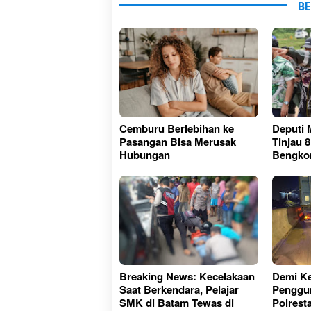
BE
Cemburu Berlebihan ke
Deputi 
Pasangan Bisa Merusak
Tinjau 8
Hubungan
Bengko
Breaking News: Kecelakaan
Demi K
Saat Berkendara, Pelajar
Penggun
SMK di Batam Tewas di
Polrest