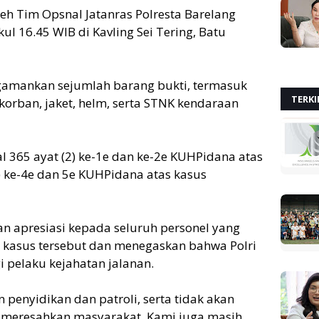
eh Tim Opsnal Jatanras Polresta Barelang
kul 16.45 WIB di Kavling Sei Tering, Batu
ngamankan sejumlah barang bukti, termasuk
TERKI
korban, jaket, helm, serta STNK kendaraan
al 365 ayat (2) ke-1e dan ke-2e KUHPidana atas
1) ke-4e dan 5e KUHPidana atas kasus
n apresiasi kepada seluruh personel yang
 kasus tersebut dan menegaskan bahwa Polri
 pelaku kejahatan jalanan.
 penyidikan dan patroli, serta tidak akan
g meresahkan masyarakat. Kami juga masih