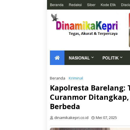
Beranda
Redaksi
Siber
Kode Etik
Discl
NASIONAL
POLITIK
Beranda
Kriminal
Kapolresta Barelang:
Curanmor Ditangkap,
Berbeda
dinamikakepri.co.id
Mei 07, 2025