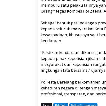
memburu satu pelaku lainnya yang
Orang,” tegas Kombes Pol Zaenal Ar
Sebagai bentuk perlindungan prev
kepada seluruh masyarakat Kota 
kewaspadaan, khususnya saat bera
kendaraan.
“Pastikan kendaraan dikunci ganda
kepada pihak kepolisian jika meli
masyarakat dan kepolisian sanga
lingkungan kita bersama,” ujarnya
Polresta Barelang berkomitmen u
kehadiran negara di tengah masy
profesional, transparan, dan berkea
Tags:
Kriminal
Polresta Barelang