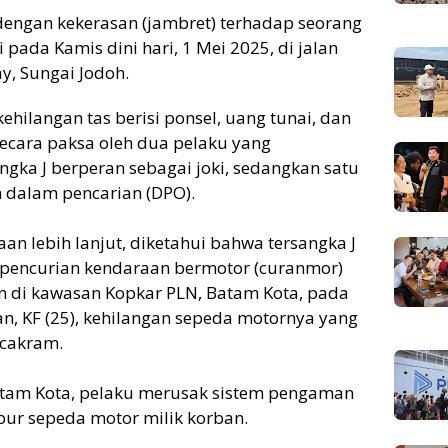
engan kekerasan (jambret) terhadap seorang
di pada Kamis dini hari, 1 Mei 2025, di jalan
y, Sungai Jodoh.
ehilangan tas berisi ponsel, uang tunai, dan
secara paksa oleh dua pelaku yang
gka J berperan sebagai joki, sedangkan satu
ih dalam pencarian (DPO).
aan lebih lanjut, diketahui bahwa tersangka J
a pencurian kendaraan bermotor (curanmor)
an di kawasan Kopkar PLN, Batam Kota, pada
n, KF (25), kehilangan sepeda motornya yang
 cakram.
atam Kota, pelaku merusak sistem pengaman
r sepeda motor milik korban.