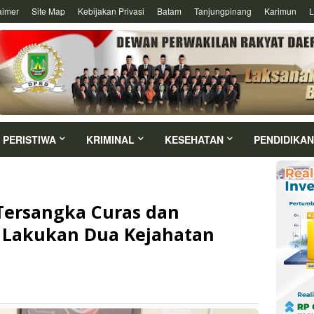
aimer
Site Map
Kebijakan Privasi
Batam
Tanjungpinang
Karimun
L
PERISTIWA
KRIMINAL
KESEHATAN
PENDIDIKAN
 Tersangka Curas dan
 Lakukan Dua Kejahatan