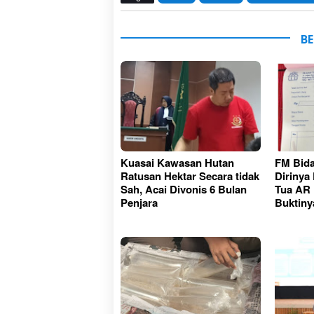
BE
Kuasai Kawasan Hutan
FM Bid
Ratusan Hektar Secara tidak
Dirinya
Sah, Acai Divonis 6 Bulan
Tua AR :
Penjara
Buktiny