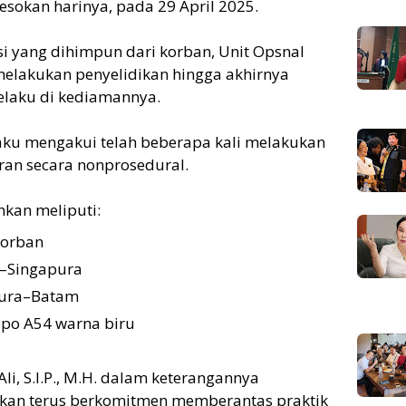
esokan harinya, pada 29 April 2025.
i yang dihimpun dari korban, Unit Opsnal
elakukan penyelidikan hingga akhirnya
laku di kediamannya.
laku mengakui telah beberapa kali melakukan
ran secara nonprosedural.
nkan meliputi:
korban
m–Singapura
apura–Batam
po A54 warna biru
li, S.I.P., M.H. dalam keterangannya
an terus berkomitmen memberantas praktik