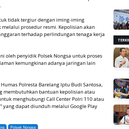
.
k tidak tergiur dengan iming-iming
k melalui prosedur resmi. Kepolisian akan
anggaran terhadap perlindungan tenaga kerja
TERKI
ani oleh penyidik Polsek Nongsa untuk proses
alaman kemungkinan adanya jaringan lain
Humas Polresta Barelang Iptu Budi Santosa,
g membutuhkan bantuan kepolisian atau
tuk menghubungi Call Center Polri 110 atau
ps” yang dapat diunduh melalui Google Play
ang
Polsek Nongsa