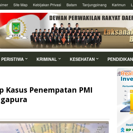
aimer
Site Map
Kebijakan Privasi
Batam
Tanjungpinang
Karimun
L
PERISTIWA
KRIMINAL
KESEHATAN
PENDIDIKAN
p Kasus Penempatan PMI
ngapura