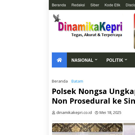
Beranda
Redaksi
Siber
Kode Etik
Discl
NASIONAL
POLITIK
Beranda
Batam
Polsek Nongsa Ungka
Non Prosedural ke Si
dinamikakepri.co.id
Mei 18, 2025