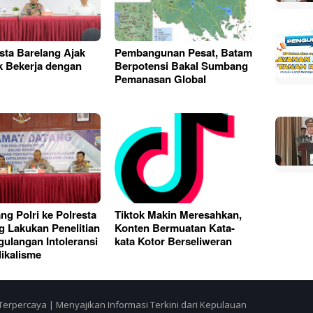
sta Barelang Ajak
Pembangunan Pesat, Batam
k Bekerja dengan
Berpotensi Bakal Sumbang
Pemanasan Global
ng Polri ke Polresta
Tiktok Makin Meresahkan,
g Lakukan Penelitian
Konten Bermuatan Kata-
ulangan Intoleransi
kata Kotor Berseliweran
ikalisme
Terpercaya | Menyajikan Informasi Terkini dari Kepulauan