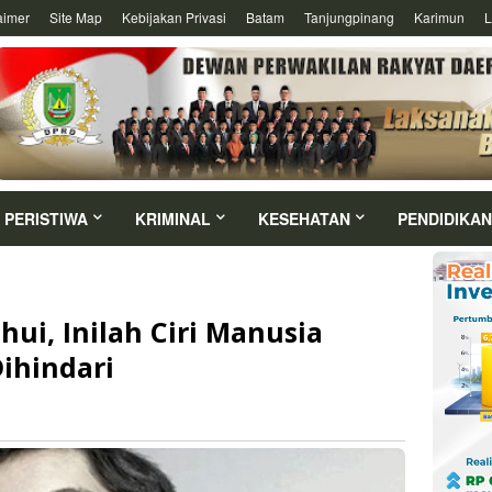
aimer
Site Map
Kebijakan Privasi
Batam
Tanjungpinang
Karimun
L
PERISTIWA
KRIMINAL
KESEHATAN
PENDIDIKAN
ui, Inilah Ciri Manusia
ihindari