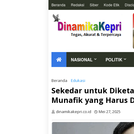
Beranda
Redaksi
Siber
Kode Etik
Discl
NASIONAL
POLITIK
Beranda
Edukasi
Sekedar untuk Diketah
Munafik yang Harus D
dinamikakepri.co.id
Mei 27, 2025