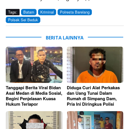
Tags:
Batam
Kriminal
Polresta Barelang
Polsek Sei Beduk
BERITA LAINNYA
Tanggapi Berita Viral Bidan
Diduga Curi Alat Perkakas
Asal Medan di Media Sosial,
dan Uang Tunai Dalam
Begini Penjelasan Kuasa
Rumah di Simpang Dam,
Hukum Terlapor
Pria Ini Diringkus Polisi