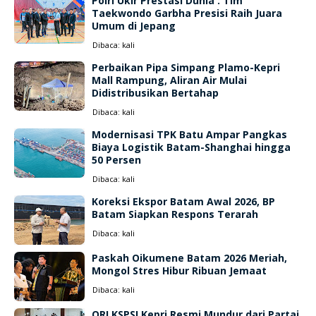
Polri Ukir Prestasi Dunia : Tim
Taekwondo Garbha Presisi Raih Juara
Umum di Jepang
Dibaca:
kali
Perbaikan Pipa Simpang Plamo-Kepri
Mall Rampung, Aliran Air Mulai
Didistribusikan Bertahap
Dibaca:
kali
Modernisasi TPK Batu Ampar Pangkas
Biaya Logistik Batam-Shanghai hingga
50 Persen
Dibaca:
kali
Koreksi Ekspor Batam Awal 2026, BP
Batam Siapkan Respons Terarah
Dibaca:
kali
Paskah Oikumene Batam 2026 Meriah,
Mongol Stres Hibur Ribuan Jemaat
Dibaca:
kali
ORI KSPSI Kepri Resmi Mundur dari Partai