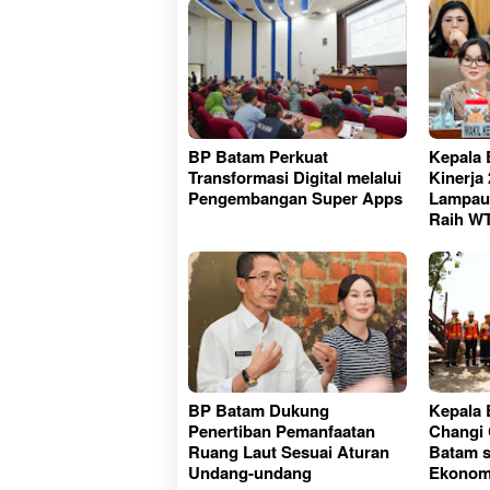
BP Batam Perkuat
Kepala 
Transformasi Digital melalui
Kinerja 
Pengembangan Super Apps
Lampaui
Raih W
BP Batam Dukung
Kepala
Penertiban Pemanfaatan
Changi 
Ruang Laut Sesuai Aturan
Batam s
Undang-undang
Ekonomi