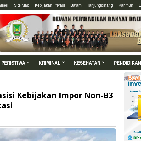
aimer
Site Map
Kebijakan Privasi
Batam
Tanjungpinang
Karimun
L
PERISTIWA
KRIMINAL
KESEHATAN
PENDIDIKAN
sisi Kebijakan Impor Non-B3
tasi