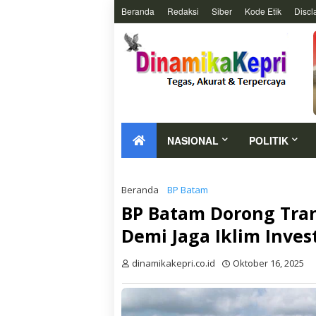
Beranda
Redaksi
Siber
Kode Etik
Discl
NASIONAL
POLITIK
Beranda
BP Batam
BP Batam Dorong Tran
Demi Jaga Iklim Inves
dinamikakepri.co.id
Oktober 16, 2025