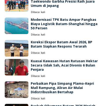
Taekwondo Garbha Presisi Raih Juara
Umum di Jepang
Dibaca:
kali
Modernisasi TPK Batu Ampar Pangkas
Biaya Logistik Batam-Shanghai hingga
50 Persen
Dibaca:
kali
Koreksi Ekspor Batam Awal 2026, BP
Batam Siapkan Respons Terarah
Dibaca:
kali
Kuasai Kawasan Hutan Ratusan Hektar
Secara tidak Sah, Acai Divonis 6 Bulan
Penjara
Dibaca:
kali
Perbaikan Pipa Simpang Plamo-Kepri
Mall Rampung, Aliran Air Mulai
Didistribusikan Bertahap
Dibaca:
kali
Paskah Oikumene Batam 2026 Meriah,