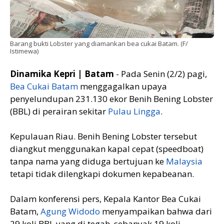
Barang bukti Lobster yang diamankan bea cukai Batam. (F/
Istimewa)
Dinamika Kepri | Batam
- Pada Senin (2/2) pagi,
Bea Cukai Batam
menggagalkan upaya
penyelundupan 231.130 ekor Benih Bening Lobster
(BBL) di perairan sekitar
Pulau Lingga
.
Kepulauan Riau. Benih Bening Lobster tersebut
diangkut menggunakan kapal cepat (speedboat)
tanpa nama yang diduga bertujuan ke
Malaysia
tetapi tidak dilengkapi dokumen kepabeanan.
Dalam konferensi pers, Kepala Kantor Bea Cukai
Batam,
Agung Widodo
menyampaikan bahwa dari
29 koli BBL yang di tegah, sebanyak 19 koli