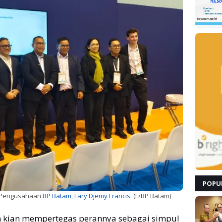
POPU
n Pengusahaan
BP Batam
,
Fary Djemy Francis
. (F/BP Batam)
 kian mempertegas perannya sebagai simpul