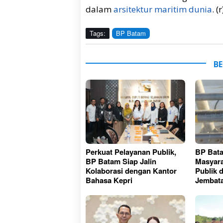
dalam
arsitektur maritim dunia
. (r
Tags:
BP Batam
BE
Perkuat Pelayanan Publik,
BP Bat
BP Batam Siap Jalin
Masyara
Kolaborasi dengan Kantor
Publik 
Bahasa Kepri
Jembata