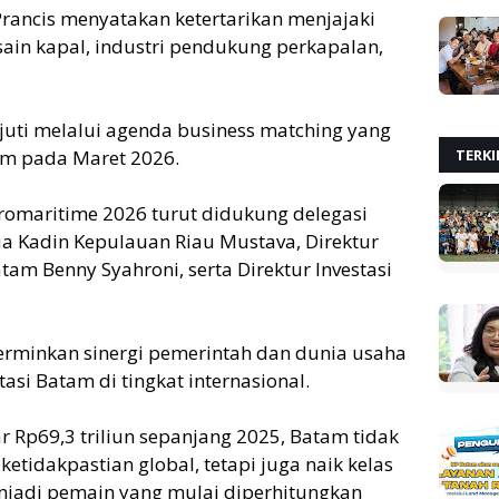
rancis menyatakan ketertarikan menjajaki
sain kapal, industri pendukung perkapalan,
juti melalui agenda business matching yang
TERKI
am pada Maret 2026.
romaritime 2026 turut didukung delegasi
tua Kadin Kepulauan Riau Mustava, Direktur
am Benny Syahroni, serta Direktur Investasi
erminkan sinergi pemerintah dan dunia usaha
si Batam di tingkat internasional.
ar Rp69,3 triliun sepanjang 2025, Batam tidak
tidakpastian global, tetapi juga naik kelas
enjadi pemain yang mulai diperhitungkan