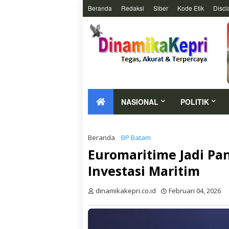
Beranda
Redaksi
Siber
Kode Etik
Discl
NASIONAL
POLITIK
Beranda
BP Batam
Euromaritime Jadi P
Investasi Maritim
dinamikakepri.co.id
Februari 04, 2026