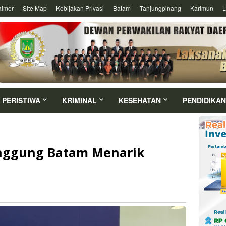
aimer
Site Map
Kebijakan Privasi
Batam
Tanjungpinang
Karimun
L
PERISTIWA
KRIMINAL
KESEHATAN
PENDIDIKAN
anggung Batam Menarik