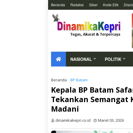
Beranda
Redaksi
Siber
Kode Etik
Discl
NASIONAL
POLITIK
Beranda
BP Batam
Kepala BP Batam Safa
Tekankan Semangat K
Madani
dinamikakepri.co.id
Maret 03, 2026