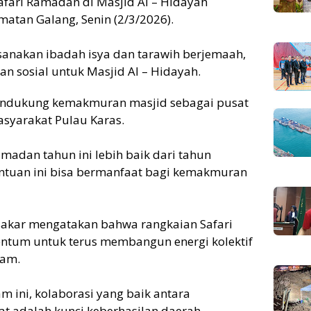
afari Ramadan di Masjid Al – Hidayah
atan Galang, Senin (2/3/2026).
sanakan ibadah isya dan tarawih berjemaah,
 sosial untuk Masjid Al – Hidayah.
mendukung kemakmuran masjid sebagai pusat
syarakat Pulau Karas.
amadan tahun ini lebih baik dari tahun
uan ini bisa bermanfaat bagi kemakmuran
akar mengatakan bahwa rangkaian Safari
tum untuk terus membangun energi kolektif
tam.
 ini, kolaborasi yang baik antara
t adalah kunci keberhasilan daerah.