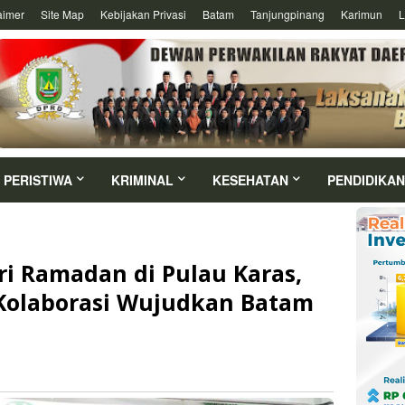
aimer
Site Map
Kebijakan Privasi
Batam
Tanjungpinang
Karimun
L
PERISTIWA
KRIMINAL
KESEHATAN
PENDIDIKAN
ri Ramadan di Pulau Karas,
olaborasi Wujudkan Batam