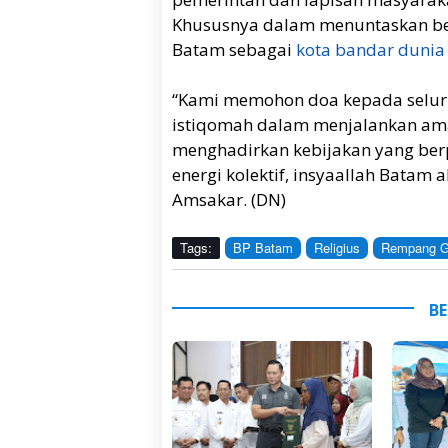
Khususnya dalam menuntaskan b
Batam sebagai
kota bandar duni
“Kami memohon doa kepada seluru
istiqomah dalam menjalankan ama
menghadirkan kebijakan yang be
energi kolektif, insyaallah Batam
Amsakar. (DN)
Tags:
BP Batam
Religius
Rempang G
BE