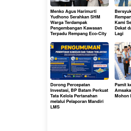
Menko Agus Harimurti
Bersyuk
Yudhono Serahkan SHM
Rempang
Warga Terdampak
Kami Se
Pengembangan Kawasan
Dekat d
Terpadu Rempang Eco-City
Lagi
Dorong Percepatan
Pamit k
Investasi, BP Batam Perkuat
Amsakar
Tata Kelola Pertanahan
Mohon D
melalui Pelaporan Mandiri
LMS