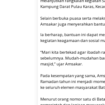
melanjutkan rangkaian kegiatan S
Kampung Darat Pulau Karas, Kecam
Selain berbuka puasa serta melak
Amsakar juga menyerahkan bantuan
Ia berharap, bantuan ini dapat 
kegiatan keagamaan dan sosial ma
“Mari kita bertekad agar ibadah r
sebelumnya. Mudah-mudahan bant
masjid,” ujar Amsakar.
Pada kesempatan yang sama, Ams
Ramadan tahun ini menjadi momen
ke seluruh elemen masyarakat Ba
Menurut orang nomor satu di Batam
pemerintah dan lapisan masyaraka