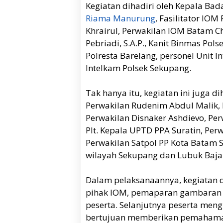
Kegiatan dihadiri oleh Kepala Bad
Riama Manurung
, Fasilitator IOM
Khrairul, Perwakilan IOM Batam Ch
Pebriadi, S.A.P., Kanit Binmas Pols
Polresta Barelang, personel Unit 
Intelkam Polsek Sekupang.
Tak hanya itu, kegiatan ini juga 
Perwakilan Rudenim Abdul Malik,
Perwakilan Disnaker Ashdievo, Per
Plt. Kepala UPTD PPA Suratin, Per
Perwakilan Satpol PP Kota Batam 
wilayah Sekupang dan Lubuk Baja
Dalam pelaksanaannya, kegiatan 
pihak IOM, pemaparan gambaran u
peserta. Selanjutnya peserta mengi
bertujuan memberikan pemahama