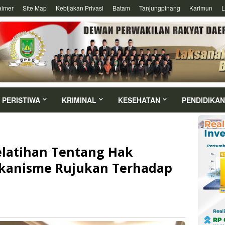
aimer
Site Map
Kebijakan Privasi
Batam
Tanjungpinang
Karimun
L
PERISTIWA
KRIMINAL
KESEHATAN
PENDIDIKAN
elatihan Tentang Hak
kanisme Rujukan Terhadap