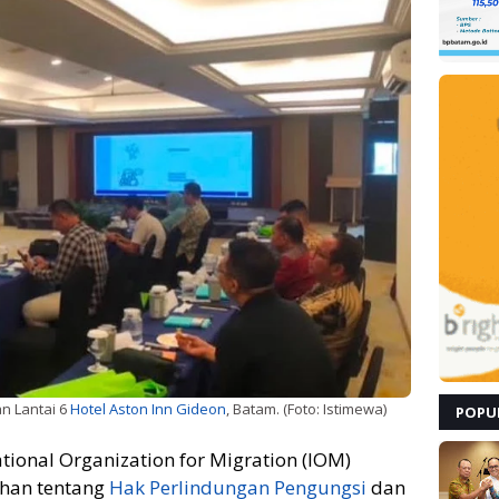
an Lantai 6
Hotel Aston Inn Gideon
, Batam. (Foto: Istimewa)
POPU
ational Organization for Migration (IOM)
ihan tentang
Hak Perlindungan Pengungsi
dan