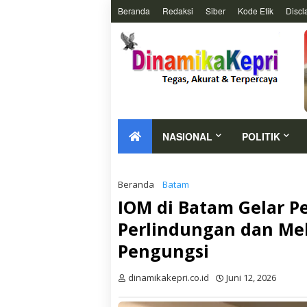
Beranda
Redaksi
Siber
Kode Etik
Discl
NASIONAL
POLITIK
Beranda
Batam
IOM di Batam Gelar P
Perlindungan dan Me
Pengungsi
dinamikakepri.co.id
Juni 12, 2026