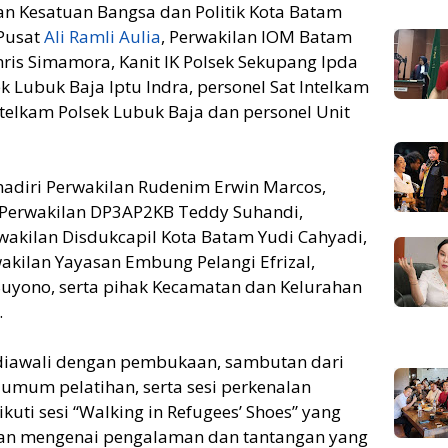
an Kesatuan Bangsa dan Politik Kota Batam
 Pusat
Ali Ramli Aulia
, Perwakilan IOM Batam
ris Simamora, Kanit IK Polsek Sekupang Ipda
ek Lubuk Baja Iptu Indra, personel Sat Intelkam
Intelkam Polsek Lubuk Baja dan personel Unit
dihadiri Perwakilan Rudenim Erwin Marcos,
 Perwakilan DP3AP2KB Teddy Suhandi,
wakilan Disdukcapil Kota Batam Yudi Cahyadi,
wakilan Yayasan Embung Pelangi Efrizal,
Suyono, serta pihak Kecamatan dan Kelurahan
.
diawali dengan pembukaan, sambutan dari
mum pelatihan, serta sesi perkenalan
kuti sesi “Walking in Refugees’ Shoes” yang
n mengenai pengalaman dan tantangan yang