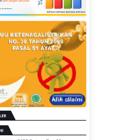
LER
NI