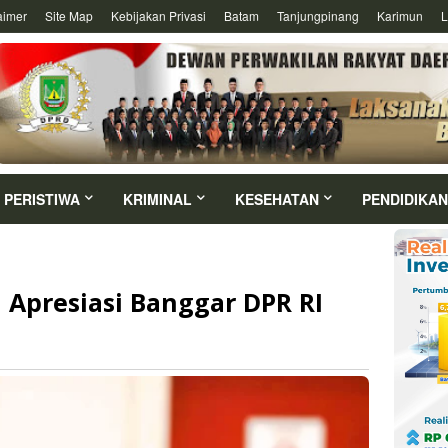
aimer
Site Map
Kebijakan Privasi
Batam
Tanjungpinang
Karimun
L
PERISTIWA
KRIMINAL
KESEHATAN
PENDIDIKAN
 Apresiasi Banggar DPR RI