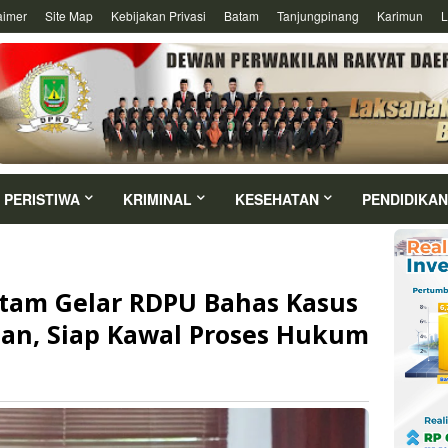
aimer
Site Map
Kebijakan Privasi
Batam
Tanjungpinang
Karimun
L
PERISTIWA
KRIMINAL
KESEHATAN
PENDIDIKAN
atam Gelar RDPU Bahas Kasus
an, Siap Kawal Proses Hukum
5