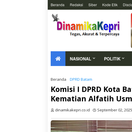
Beranda
Redaksi
Siber
Kode Etik
Discl
NASIONAL
POLITIK
Beranda
DPRD Batam
Komisi I DPRD Kota B
Kematian Alfatih Usm
dinamikakepri.co.id
September 02, 202