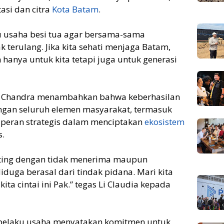
asi dan citra
Kota Batam
.
u usaha besi tua agar bersama-sama
terulang. Jika kita sehati menjaga Batam,
 hanya untuk kita tetapi juga untuk generasi
ia Chandra menambahkan bahwa keberhasilan
an seluruh elemen masyarakat, termasuk
 peran strategis dalam menciptakan
ekosistem
s.
nting dengan tidak menerima maupun
duga berasal dari tindak pidana. Mari kita
ta cintai ini Pak.” tegas Li Claudia kepada
t, pelaku usaha menyatakan komitmen untuk