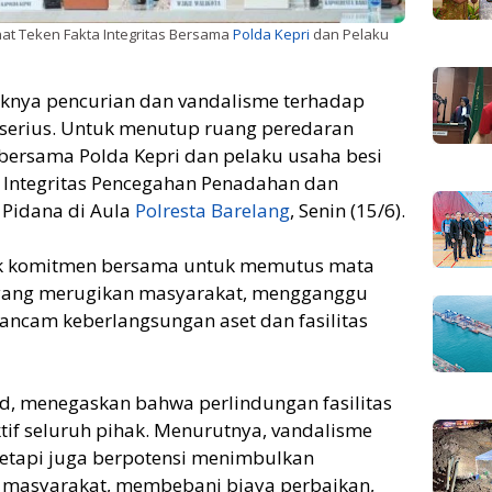
at Teken Fakta Integritas Bersama
Polda Kepri
dan Pelaku
knya pencurian dan vandalisme terhadap
n serius. Untuk menutup ruang peredaran
 bersama Polda Kepri dan pelaku usaha besi
 Integritas Pencegahan Penadahan dan
 Pidana di Aula
Polresta Barelang
, Senin (15/6).
ntuk komitmen bersama untuk memutus mata
 yang merugikan masyarakat, mengganggu
ncam keberlangsungan aset dan fasilitas
, menegaskan bahwa perlindungan fasilitas
f seluruh pihak. Menurutnya, vandalisme
 tetapi juga berpotensi menimbulkan
s masyarakat, membebani biaya perbaikan,