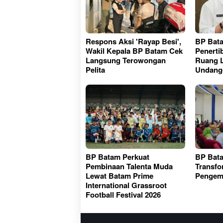
Respons Aksi 'Rayap Besi',
BP Bat
Wakil Kepala BP Batam Cek
Penerti
Langsung Terowongan
Ruang L
Pelita
Undang
BP Batam Perkuat
BP Bata
Pembinaan Talenta Muda
Transfor
Lewat Batam Prime
Pengem
International Grassroot
Football Festival 2026