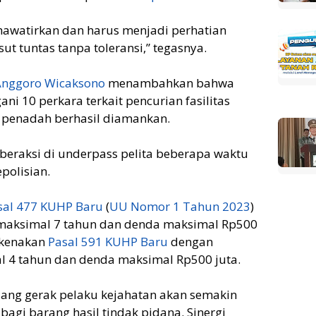
hawatirkan dan harus menjadi perhatian
ut tuntas tanpa toleransi,” tegasnya.
 Anggoro Wicaksono
menambahkan bahwa
ni 10 perkara terkait pencurian fasilitas
 penadah berhasil diamankan.
beraksi di underpass pelita beberapa waktu
polisian.
sal 477 KUHP Baru
(
UU Nomor 1 Tahun 2023
)
maksimal 7 tahun dan denda maksimal Rp500
ikenakan
Pasal 591 KUHP Baru
dengan
 4 tahun dan denda maksimal Rp500 juta.
ang gerak pelaku kejahatan akan semakin
bagi barang hasil tindak pidana. Sinergi