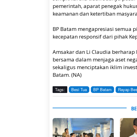
pemerintah, aparat penegak huku
keamanan dan ketertiban masyarak
BP Batam mengapresiasi semua pi
kecepatan responsif dari pihak Kep
Amsakar dan Li Claudia berharap
bersama dalam menjaga aset negara
sekaligus menciptakan iklim invest
Batam. (NA)
Tags:
Besi Tua
BP Batam
Rayap Bes
BE