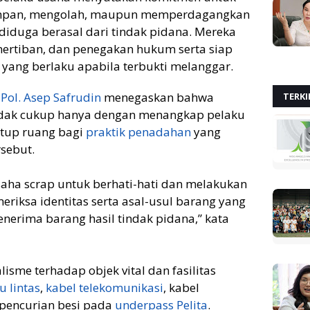
impan, mengolah, maupun memperdagangkan
diduga berasal dari tindak pidana. Mereka
rtiban, dan penegakan hukum serta siap
 yang berlaku apabila terbukti melanggar.
 Pol. Asep Safrudin
menegaskan bahwa
TERKI
idak cukup hanya dengan menangkap pelaku
utup ruang bagi
praktik penadahan
yang
rsebut.
aha scrap untuk berhati-hati dan melakukan
eriksa identitas serta asal-usul barang yang
enerima barang hasil tindak pidana,” kata
isme terhadap objek vital dan fasilitas
u lintas
,
kabel telekomunikasi
, kabel
 pencurian besi pada
underpass Pelita
.