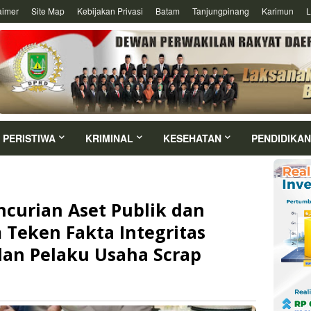
aimer
Site Map
Kebijakan Privasi
Batam
Tanjungpinang
Karimun
L
PERISTIWA
KRIMINAL
KESEHATAN
PENDIDIKAN
ncurian Aset Publik dan
 Teken Fakta Integritas
dan Pelaku Usaha Scrap