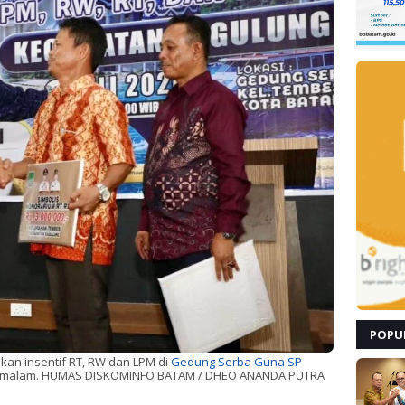
POPU
an insentif RT, RW dan LPM di
Gedung Serba Guna SP
26) malam. HUMAS DISKOMINFO BATAM / DHEO ANANDA PUTRA