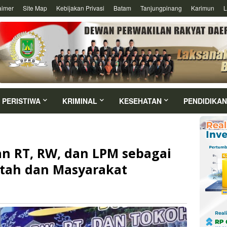
aimer
Site Map
Kebijakan Privasi
Batam
Tanjungpinang
Karimun
L
PERISTIWA
KRIMINAL
KESEHATAN
PENDIDIKAN
n RT, RW, dan LPM sebagai
tah dan Masyarakat