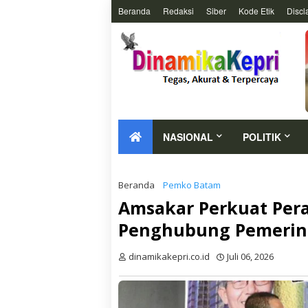
Beranda
Redaksi
Siber
Kode Etik
Discl
NASIONAL
POLITIK
Beranda
Pemko Batam
Amsakar Perkuat Pera
Penghubung Pemerin
dinamikakepri.co.id
Juli 06, 2026