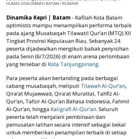
HUMAS DISKOMINFO BATAM / RUMAWI
Dinamika Kepri | Batam
- Kafilah Kota Batam
optimistis mampu menampilkan performa terbaik
pada ajang Musabaqah Tilawatil Qur’an (MTQ) XII
Tingkat Provinsi Kepulauan Riau. Sebanyak 24
peserta dijadwalkan mengikuti babak penyisihan
pada Senin (6/7/2026) di enam arena perlombaan
yang tersebar di
Kota Tanjungpinang
.
Para peserta akan bertanding pada berbagai
cabang musabaqah, meliputi
Tilawah Al-Qur’an
,
Qira’at Mujawwad, Qira’at Murattal, Tahfiz Al-
Qur’an, Tafsir Al-Qur’an Bahasa Indonesia, Fahmil
Al-Qur’an, hingga
Kaligrafi Al-Qur’an
. Seluruh
peserta telah menjalani pembinaan dan
pemusatan latihan secara intensif sebagai bekal
untuk memberikan penampilan terbaik di setiap