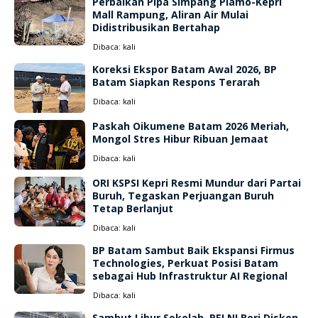
Perbaikan Pipa Simpang Plamo-Kepri
Mall Rampung, Aliran Air Mulai
Didistribusikan Bertahap
Dibaca:
kali
Koreksi Ekspor Batam Awal 2026, BP
Batam Siapkan Respons Terarah
Dibaca:
kali
Paskah Oikumene Batam 2026 Meriah,
Mongol Stres Hibur Ribuan Jemaat
Dibaca:
kali
ORI KSPSI Kepri Resmi Mundur dari Partai
Buruh, Tegaskan Perjuangan Buruh
Tetap Berlanjut
Dibaca:
kali
BP Batam Sambut Baik Ekspansi Firmus
Technologies, Perkuat Posisi Batam
sebagai Hub Infrastruktur AI Regional
Dibaca:
kali
Sambut Libur Sekolah, PELNI Beri Diskon