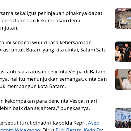
ersama sekaligus peninjauan pihaknya dapat
persatuan dan kekompakan demi
njutan.
ma ini sebagai wujud rasa kebersamaan,
si untuk Batam yang kita cintai, Salam Satu
asi antusias ratusan pencinta Vespa di Batam
nya, hal itu menunjukkan semangat, cinta dan
tuk membangun kota Batam.
n kekompakan para pencinta Vespa, mari
ebih baik dan sejahtera," pungkasnya.
rsebut turut dihadiri Kapolda Kepri,
Asep
ggoro Wicaksono
; Dirut
PLN Batam
,
Kwin Fo
;