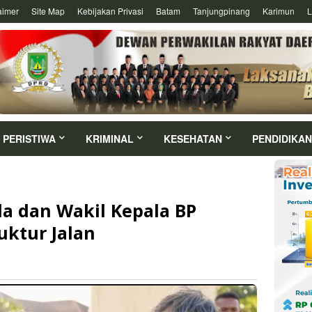
aimer
Site Map
Kebijakan Privasi
Batam
Tanjungpinang
Karimun
L
PERISTIWA
KRIMINAL
KESEHATAN
PENDIDIKAN
la dan Wakil Kepala BP
uktur Jalan