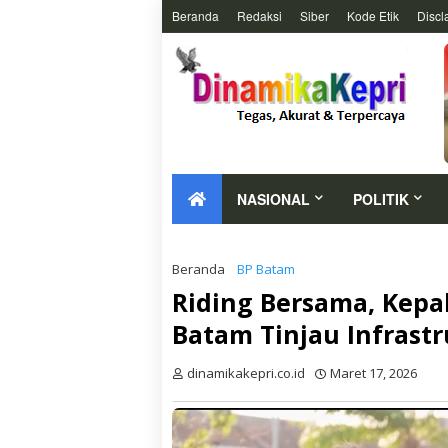
Beranda
Redaksi
Siber
Kode Etik
Discl
NASIONAL
POLITIK
Beranda
BP Batam
Riding Bersama, Kepa
Batam Tinjau Infrastr
dinamikakepri.co.id
Maret 17, 2026